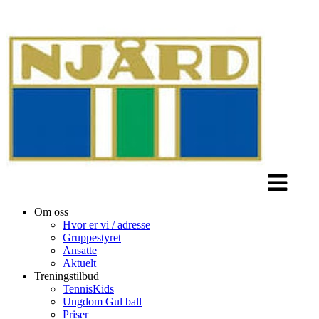
Veksle
navigasjon
Om oss
Hvor er vi / adresse
Gruppestyret
Ansatte
Aktuelt
Treningstilbud
TennisKids
Ungdom Gul ball
Priser