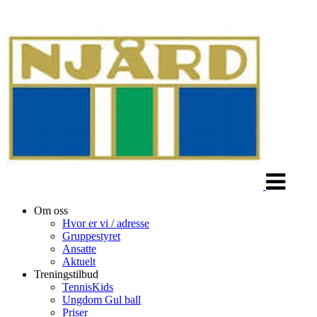
Veksle
navigasjon
Om oss
Hvor er vi / adresse
Gruppestyret
Ansatte
Aktuelt
Treningstilbud
TennisKids
Ungdom Gul ball
Priser