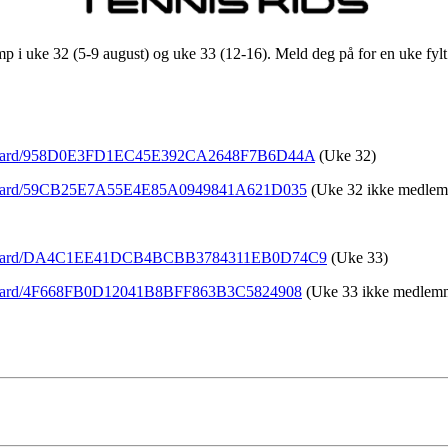
amp i uke 32 (5-9 august) og uke 33 (12-16). Meld deg på for en uke fyl
ses/njaard/958D0E3FD1EC45E392CA2648F7B6D44A
(Uke 32)
es/njaard/59CB25E7A55E4E85A0949841A621D035
(Uke 32 ikke medle
ses/njaard/DA4C1EE41DCB4BCBB3784311EB0D74C9
(Uke 33)
es/njaard/4F668FB0D12041B8BFF863B3C5824908
(Uke 33 ikke medlem