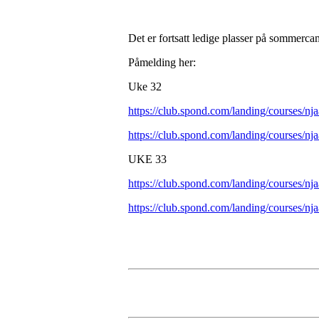
Det er fortsatt ledige plasser på sommerc
Påmelding her:
Uke 32
https://club.spond.com/landing/cour
https://club.spond.com/landing/cours
UKE 33
https://club.spond.com/landing/cour
https://club.spond.com/landing/cours