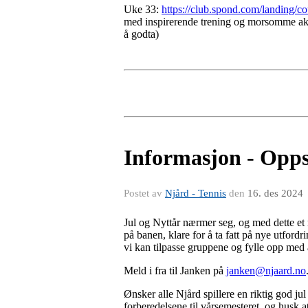
Uke 33:
https://club.spond.com/landi
med inspirerende trening og morsomme akti
å godta)
Informasjon - Opps
Postet av
Njård - Tennis
den
16. des 2024
Jul og Nyttår nærmer seg, og med dette et 
på banen, klare for å ta fatt på nye utford
vi kan tilpasse gruppene og fylle opp med a
Meld i fra til Janken på
janken@njaard.no
Ønsker alle Njård spillere en riktig god jul
forberedelsene til vårsemesteret, og husk at