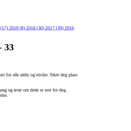
 (17)
2019 (8)
2018 (30)
2017 (39)
2016
- 33
r for alle aldre og nivåer. Sikre deg plass
gang og teste om dette er noe for deg .
else.