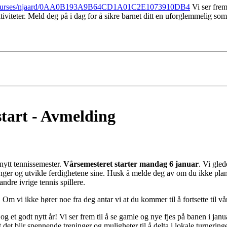
ng/courses/njaard/0AA0B193A9B64CD1A01C2E1073910DB4
Vi ser frem
viteter. Meld deg på i dag for å sikre barnet ditt en uforglemmelig s
tart - Avmelding
nytt tennissemester.
Vårsemesteret starter mandag 6 januar
. Vi gled
ringer og utvikle ferdighetene sine. Husk å melde deg av om du ikke planle
ndre ivrige tennis spillere.
. Om vi ikke hører noe fra deg antar vi at du kommer til å fortsette til vå
 og et godt nytt år! Vi ser frem til å se gamle og nye fjes på banen i janu
 det blir spennende treninger og muligheter til å delta i lokale turnering