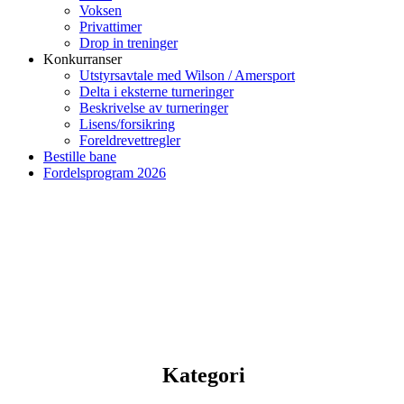
Voksen
Privattimer
Drop in treninger
Konkurranser
Utstyrsavtale med Wilson / Amersport
Delta i eksterne turneringer
Beskrivelse av turneringer
Lisens/forsikring
Foreldrevettregler
Bestille bane
Fordelsprogram 2026
Kategori