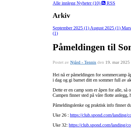
Alle innlegg
Nyheter (10)
RSS
Arkiv
September 2025 (1)
August 2025 (1)
Mars
(1)
Påmeldingen til So
Postet av
Njård - Tennis
den
19. mar 2025
Hei nå er påmeldingen for sommercamp åpent
i dag og gi barnet ditt en sommer full av a
Dette er en camp som er åpen for alle, så om
Campen finner sted på våre flotte anlegg, 
Påmeldingslenke og praktisk info finner d
Uke 26 :
https://club.spond.com/landi
Uke 32:
https://club.spond.com/landin