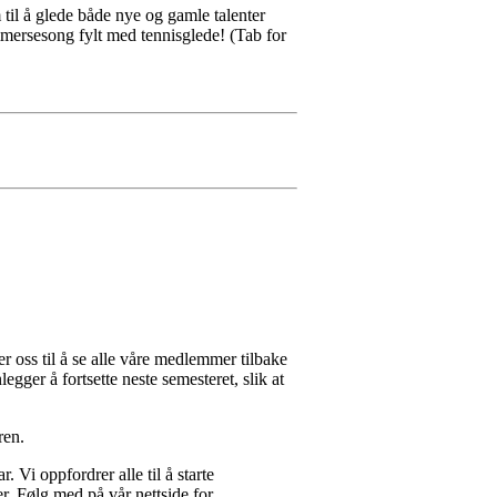
 til å glede både nye og gamle talenter
ommersesong fylt med tennisglede!
(Tab for
er oss til å se alle våre medlemmer tilbake
gger å fortsette neste semesteret, slik at
ren.
ar.
Vi oppfordrer alle til å starte
er. Følg med på vår nettside for