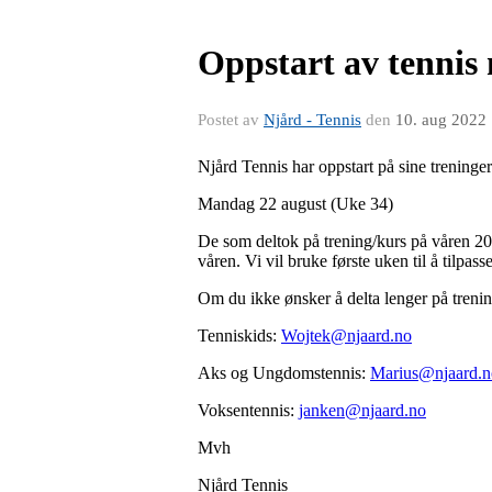
Oppstart av tennis
Postet av
Njård - Tennis
den
10. aug 2022
Njård Tennis har oppstart på sine treninger
Mandag 22 august (Uke 34)
De som deltok på trening/kurs på våren 20
våren. Vi vil bruke første uken til å tilpas
Om du ikke ønsker å delta lenger på trening
Tenniskids:
Wojtek@njaard.no
Aks og Ungdomstennis:
Marius@njaard.n
Voksentennis:
janken@njaard.no
Mvh
Njård Tennis