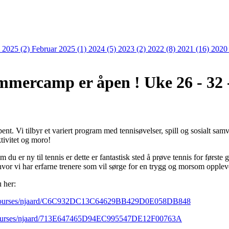
 2025 (2)
Februar 2025 (1)
2024 (5)
2023 (2)
2022 (8)
2021 (16)
2020
mmercamp er åpen ! Uke 26 - 32 
. Vi tilbyr et variert program med tennisøvelser, spill og sosialt samvæ
ktivitet og moro!
 du er ny til tennis er dette er fantastisk sted å prøve tennis for første 
hvor vi har erfarne trenere som vil sørge for en trygg og morsom opplev
u her:
ng/courses/njaard/C6C932DC13C64629BB429D0E058DB848
g/courses/njaard/713E647465D94EC995547DE12F00763A