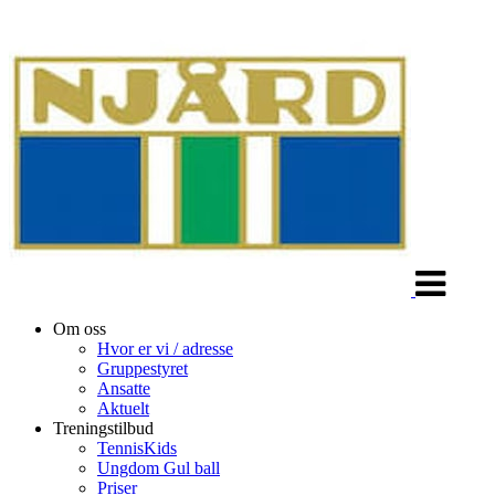
Veksle
navigasjon
Om oss
Hvor er vi / adresse
Gruppestyret
Ansatte
Aktuelt
Treningstilbud
TennisKids
Ungdom Gul ball
Priser