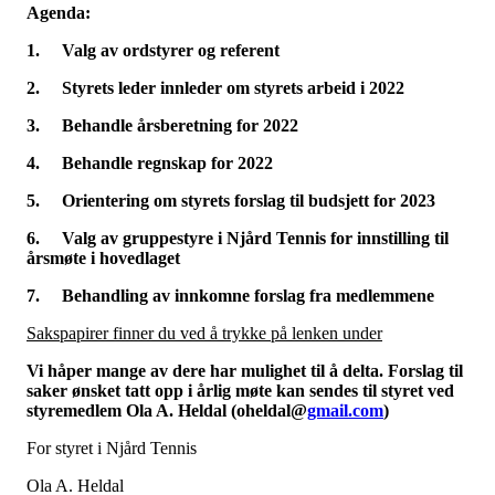
Agenda:
1.
Valg av ordstyrer og referent
2.
Styrets leder innleder om styrets arbeid i 2022
3.
Behandle årsberetning for 2022
4.
Behandle regnskap for 2022
5.
Orientering om styrets forslag til budsjett for 2023
6.
Valg av gruppestyre i Njård Tennis for innstilling til
årsmøte i hovedlaget
7.
Behandling av innkomne forslag fra medlemmene
Sakspapirer finner du ved å trykke på lenken under
Vi håper mange av dere har mulighet til å delta. Forslag til
saker ønsket tatt opp i årlig møte kan sendes til styret ved
styremedlem Ola A. Heldal (oheldal@
gmail.com
)
For styret i Njård Tennis
Ola A. Heldal