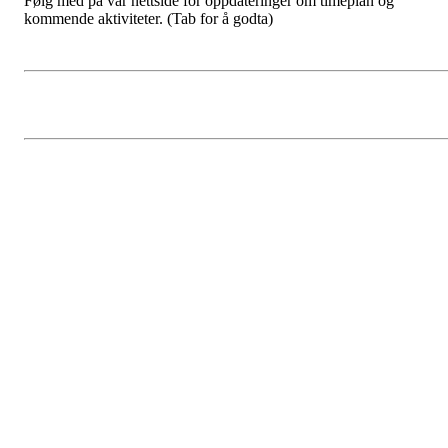
Følg med på vår nettside for oppdateringer om timeplan og
kommende aktiviteter.
(Tab for å godta)
Ledige plasser Torsdag 14-15
Rød/Oransje baller
Postet av
Njård - Tennis
den
16. okt 2024
AKS-Tennis
Fra og med høsten 2024 vil Njård Tennis innføre endringer i vårt
treningstilbud. Vi vil ikke lenger tilby transport i AKS-tiden.
Foreldre vil derfor være ansvarlige for å sørge for at barna kommer
til og fra tennistreningen.