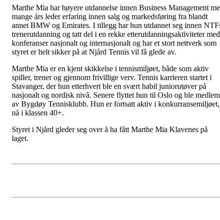
Marthe Mia har høyere utdannelse innen Business Management m
mange års leder erfaring innen salg og markedsføring fra blandt
annet BMW og Emirates. I tillegg har hun utdannet seg innen NTF
trenerutdanning og tatt del i en rekke etterutdanningsaktiviteter med
konferanser nasjonalt og internasjonalt og har et stort nettverk som
styret er helt sikker på at Njård Tennis vil få glede av.
Marthe Mia er en kjent skikkelse i tennismiljøet, både som aktiv
spiller, trener og gjennom frivillige verv. Tennis karrieren startet i
Stavanger, der hun etterhvert ble en svært habil juniorutøver på
nasjonalt og nordisk nivå. Senere flyttet hun til Oslo og ble medlem
av Bygdøy Tennisklubb. Hun er fortsatt aktiv i konkurransemiljøet,
nå i klassen 40+.
Styret i Njård gleder seg over å ha fått Marthe Mia Klavenes på
laget.