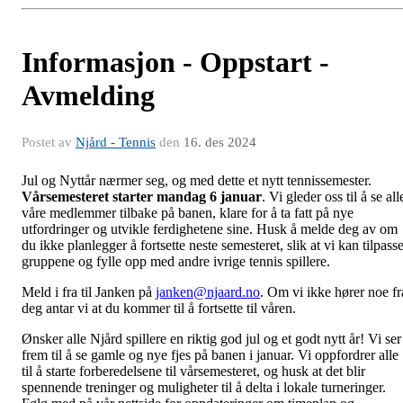
Informasjon - Oppstart -
Avmelding
Postet av
Njård - Tennis
den
16. des 2024
Jul og Nyttår nærmer seg, og med dette et nytt tennissemester.
Vårsemesteret starter mandag 6 januar
. Vi gleder oss til å se all
våre medlemmer tilbake på banen, klare for å ta fatt på nye
utfordringer og utvikle ferdighetene sine. Husk å melde deg av om
du ikke planlegger å fortsette neste semesteret, slik at vi kan tilpass
gruppene og fylle opp med andre ivrige tennis spillere.
Meld i fra til Janken på
janken@njaard.no
. Om vi ikke hører noe fr
deg antar vi at du kommer til å fortsette til våren.
Ønsker alle Njård spillere en riktig god jul og et godt nytt år! Vi ser
frem til å se gamle og nye fjes på banen i januar.
Vi oppfordrer alle
til å starte forberedelsene til vårsemesteret, og husk at det blir
spennende treninger og muligheter til å delta i lokale turneringer.