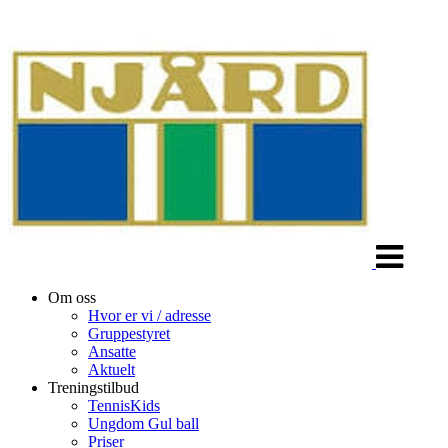
Veksle
navigasjon
Om oss
Hvor er vi / adresse
Gruppestyret
Ansatte
Aktuelt
Treningstilbud
TennisKids
Ungdom Gul ball
Priser