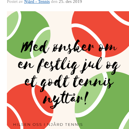
Postet av
Njård - Tennis
den
25. des 2019