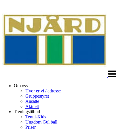
Veksle
navigasjon
Om oss
Hvor er vi / adresse
Gruppestyret
Ansatte
Aktuelt
Treningstilbud
TennisKids
Ungdom Gul ball
Priser