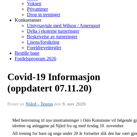
Voksen
Privattimer
Drop in treninger
Konkurranser
Utstyrsavtale med Wilson / Amersport
Delta i eksterne turneringer
Beskrivelse av turneringer
Lisens/forsikring
Foreldrevettregler
Bestille bane
Fordelsprogram 2026
Covid-19 Informasjon
(oppdatert 07.11.20)
Postet av
Njård - Tennis
den
9. nov 2020
Med henvisning til nye innstramninger i Oslo Kommune vil følgende gje
idretten og anleggene på Njård fra og med tirsdag 10. november.
All trening for barn og unge under 20 år fortsetter slik den har vært gje