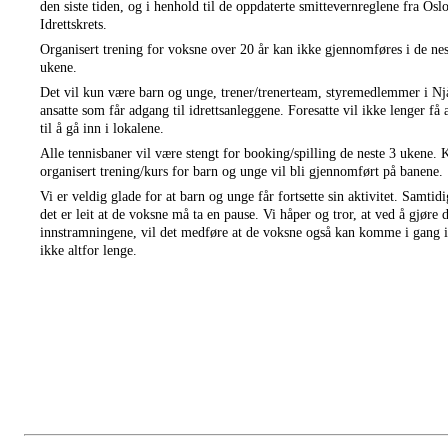
den siste tiden, og i henhold til de oppdaterte smittevernreglene fra Oslo
Idrettskrets. 
Organisert trening for voksne over 20 år kan ikke gjennomføres i de nest
ukene.
Det vil kun være barn og unge, trener/trenerteam, styremedlemmer i Njå
ansatte som får adgang til idrettsanleggene. Foresatte vil ikke lenger få 
til å gå inn i lokalene.
Alle tennisbaner vil være stengt for booking/spilling de neste 3 ukene. 
organisert trening/kurs for barn og unge vil bli gjennomført på banene. 
Vi er veldig glade for at barn og unge får fortsette sin aktivitet. Samtidi
det er leit at de voksne må ta en pause. Vi håper og tror, at ved å gjøre di
innstramningene, vil det medføre at de voksne også kan komme i gang i
ikke altfor lenge.