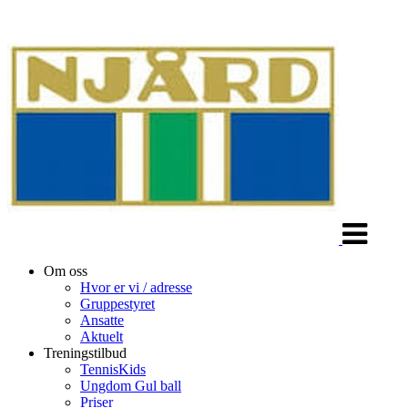
Veksle
navigasjon
Om oss
Hvor er vi / adresse
Gruppestyret
Ansatte
Aktuelt
Treningstilbud
TennisKids
Ungdom Gul ball
Priser