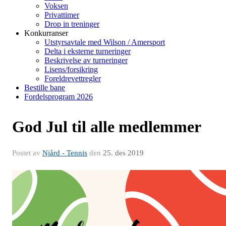
Voksen
Privattimer
Drop in treninger
Konkurranser
Utstyrsavtale med Wilson / Amersport
Delta i eksterne turneringer
Beskrivelse av turneringer
Lisens/forsikring
Foreldrevettregler
Bestille bane
Fordelsprogram 2026
God Jul til alle medlemmer
Postet av
Njård - Tennis
den
25. des 2019