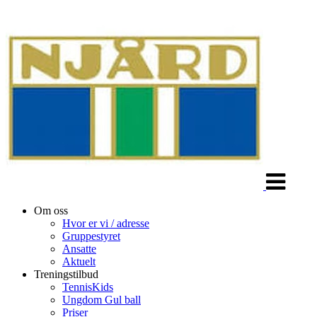
Veksle
navigasjon
Om oss
Hvor er vi / adresse
Gruppestyret
Ansatte
Aktuelt
Treningstilbud
TennisKids
Ungdom Gul ball
Priser