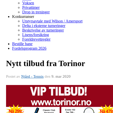
Voksen
Privattimer
Drop in treninger
Konkurranser
Utstyrsavtale med Wilson / Amersport
Delta i eksterne turneringer
Beskrivelse av turneringer
Lisens/forsikring
Foreldrevettregler
Bestille bane
Fordelsprogram 2026
Nytt tilbud fra Torinor
Postet av
Njård - Tennis
den
9. mar 2020