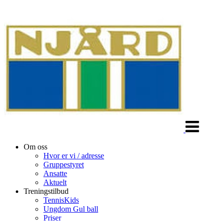
Veksle
navigasjon
Om oss
Hvor er vi / adresse
Gruppestyret
Ansatte
Aktuelt
Treningstilbud
TennisKids
Ungdom Gul ball
Priser