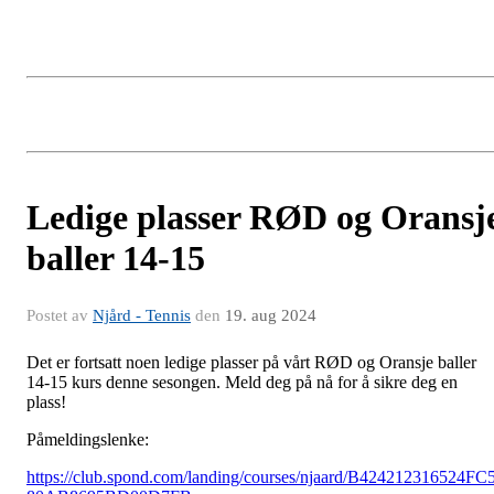
Ledige plasser RØD og Oransj
baller 14-15
Postet av
Njård - Tennis
den
19. aug 2024
Det er fortsatt noen ledige plasser på vårt RØD og Oransje baller
14-15 kurs denne sesongen. Meld deg på nå for å sikre deg en
plass!
Påmeldingslenke:
https://club.spond.com/landing/courses/njaard/B424212316524FC