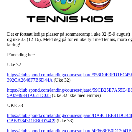
Det er fortsatt ledige plasser på sommercamp i uke 32 (5-9 august)
og uke 33 (12-16). Meld deg på for en uke fylt med tennis, moro o
læring!
Påmelding her:
Uke 32
https://club.spond.com/landing/courses/njaard/958D0E3FD1EC45
392CA2648F7B6D44A
(Uke 32)
https://club.spond.com/landing/courses/njaard/59CB25E7A55E4E
5A0949841A621D035
(Uke 32 ikke medlemmer)
UKE 33
https://club.spond.com/landing/courses/njaard/DA4C1EE41DCB4
CBB3784311EB0D74C9
(Uke 33)
https://club.spond.com/landing/courses/njaard/4F668FB0D12041