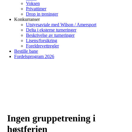
Voksen
Privattimer
Drop in treninger
Konkurranser
Utstyrsavtale med Wilson / Amersport
Delta i eksterne turneringer
Beskrivelse av turneringer
Lisens/forsikring
Foreldrevettregler
Bestille bane
Fordelsprogram 2026
Ingen gruppetrening i
høstferien