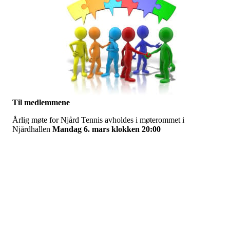
Til medlemmene
Årlig møte for Njård Tennis avholdes i møterommet i
Njårdhallen
Mandag 6. mars klokken 20:00
Agenda:
1.
Valg av ordstyrer og referent
2.
Styrets leder innleder om styrets arbeid i 2022
3.
Behandle årsberetning for 2022
4.
Behandle regnskap for 2022