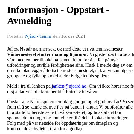
Informasjon - Oppstart -
Avmelding
Postet av
Njård - Tennis
den
16. des 2024
Jul og Nyttår nærmer seg, og med dette et nytt tennissemester.
Vårsemesteret starter mandag 6 januar
. Vi gleder oss til å se all
våre medlemmer tilbake på banen, klare for å ta fatt på nye
utfordringer og utvikle ferdighetene sine. Husk å melde deg av om
du ikke planlegger å fortsette neste semesteret, slik at vi kan tilpass
gruppene og fylle opp med andre ivrige tennis spillere.
Meld i fra til Janken på
janken@njaard.no
. Om vi ikke hører noe fr
deg antar vi at du kommer til å fortsette til våren.
Ønsker alle Njård spillere en riktig god jul og et godt nytt år! Vi ser
frem til å se gamle og nye fjes på banen i januar.
Vi oppfordrer alle
til å starte forberedelsene til vårsemesteret, og husk at det blir
spennende treninger og muligheter til å delta i lokale turneringer.
Følg med på vår nettside for oppdateringer om timeplan og
kommende aktiviteter.
(Tab for å godta)