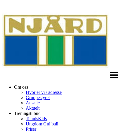
Veksle
navigasjon
Om oss
Hvor er vi / adresse
Gruppestyret
Ansatte
Aktuelt
Treningstilbud
TennisKids
Ungdom Gul ball
Priser