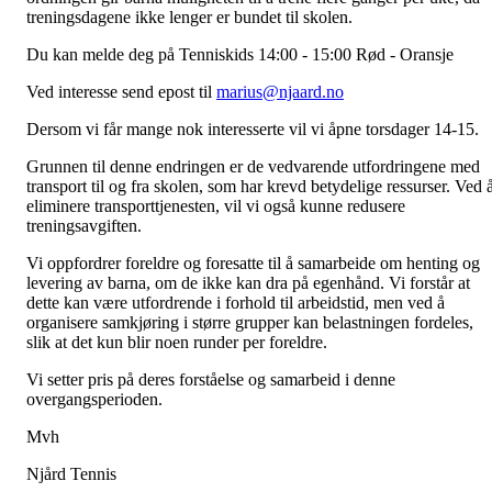
treningsdagene ikke lenger er bundet til skolen.
Du kan melde deg på Tenniskids 14:00 - 15:00 Rød - Oransje
Ved interesse send epost til
marius@njaard.no
Dersom vi får mange nok interesserte vil vi åpne torsdager 14-15.
Grunnen til denne endringen er de vedvarende utfordringene med
transport til og fra skolen, som har krevd betydelige ressurser. Ved 
eliminere transporttjenesten, vil vi også kunne redusere
treningsavgiften.
Vi oppfordrer foreldre og foresatte til å samarbeide om henting og
levering av barna, om de ikke kan dra på egenhånd. Vi forstår at
dette kan være utfordrende i forhold til arbeidstid, men ved å
organisere samkjøring i større grupper kan belastningen fordeles,
slik at det kun blir noen runder per foreldre.
Vi setter pris på deres forståelse og samarbeid i denne
overgangsperioden.
Mvh
Njård Tennis