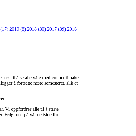
 (17)
2019 (8)
2018 (30)
2017 (39)
2016
er oss til å se alle våre medlemmer tilbake
gger å fortsette neste semesteret, slik at
ren.
ar.
Vi oppfordrer alle til å starte
er. Følg med på vår nettside for