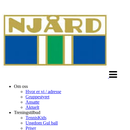
Veksle
navigasjon
Om oss
Hvor er vi / adresse
Gruppestyret
Ansatte
Aktuelt
Treningstilbud
TennisKids
Ungdom Gul ball
Priser