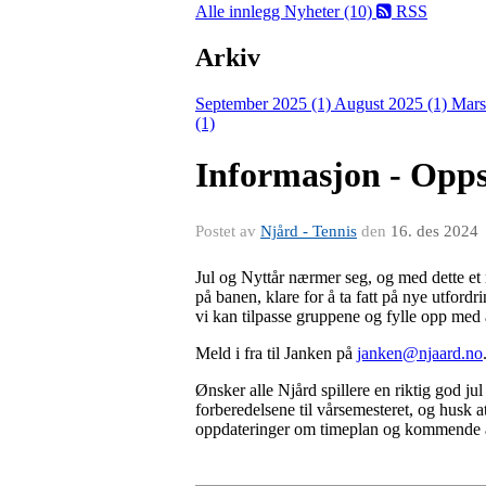
Alle innlegg
Nyheter (10)
RSS
Arkiv
September 2025 (1)
August 2025 (1)
Mars
(1)
Informasjon - Opps
Postet av
Njård - Tennis
den
16. des 2024
Jul og Nyttår nærmer seg, og med dette et 
på banen, klare for å ta fatt på nye utford
vi kan tilpasse gruppene og fylle opp med a
Meld i fra til Janken på
janken@njaard.no
Ønsker alle Njård spillere en riktig god jul
forberedelsene til vårsemesteret, og husk at
oppdateringer om timeplan og kommende a