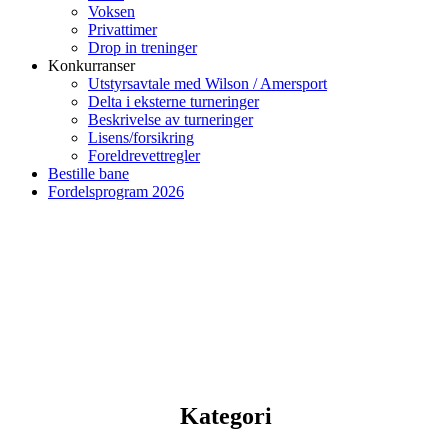
Voksen
Privattimer
Drop in treninger
Konkurranser
Utstyrsavtale med Wilson / Amersport
Delta i eksterne turneringer
Beskrivelse av turneringer
Lisens/forsikring
Foreldrevettregler
Bestille bane
Fordelsprogram 2026
Kategori