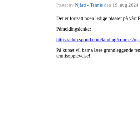
Postet av
Njård - Tennis
den
19. aug 2024
Det er fortsatt noen ledige plasser på vår
Påmeldingslenke:
https://club.spond.com/landing/cours
På kurset vil barna lære grunnleggende te
tennisopplevelse!