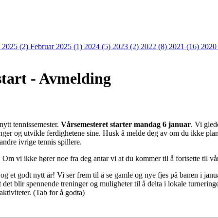
 2025 (2)
Februar 2025 (1)
2024 (5)
2023 (2)
2022 (8)
2021 (16)
2020
tart - Avmelding
nytt tennissemester.
Vårsemesteret starter mandag 6 januar
. Vi gled
ringer og utvikle ferdighetene sine. Husk å melde deg av om du ikke planle
ndre ivrige tennis spillere.
. Om vi ikke hører noe fra deg antar vi at du kommer til å fortsette til vå
 og et godt nytt år! Vi ser frem til å se gamle og nye fjes på banen i janu
 det blir spennende treninger og muligheter til å delta i lokale turnering
ktiviteter.
(Tab for å godta)