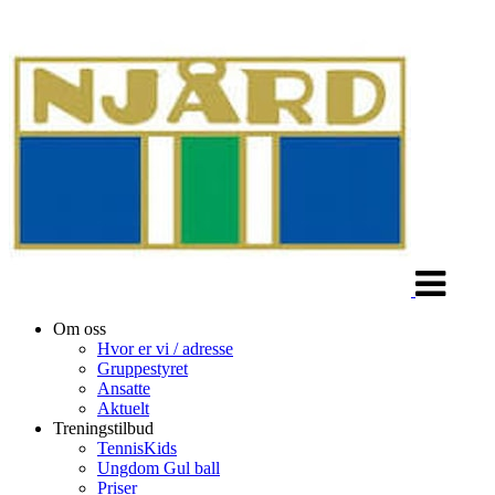
Veksle
navigasjon
Om oss
Hvor er vi / adresse
Gruppestyret
Ansatte
Aktuelt
Treningstilbud
TennisKids
Ungdom Gul ball
Priser