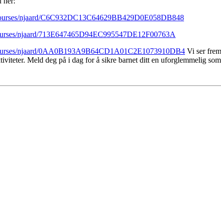
u her:
ng/courses/njaard/C6C932DC13C64629BB429D0E058DB848
g/courses/njaard/713E647465D94EC995547DE12F00763A
ng/courses/njaard/0AA0B193A9B64CD1A01C2E1073910DB4
Vi ser frem
viteter. Meld deg på i dag for å sikre barnet ditt en uforglemmelig s