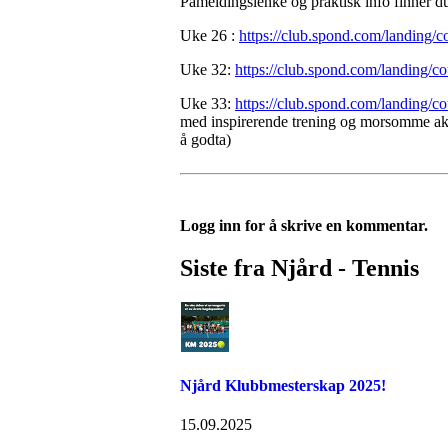
Påmeldingslenke og praktisk info finner d
Uke 26 :
https://club.spond.com/landi
Uke 32:
https://club.spond.com/landin
Uke 33:
https://club.spond.com/landi
med inspirerende trening og morsomme akti
å godta)
Logg inn for å skrive en kommentar.
Siste fra Njård - Tennis
Njård Klubbmesterskap 2025!
15.09.2025