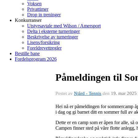
Voksen
Privattimer
Drop in treninger
Konkurranser
Utstyrsavtale med Wilson / Amersport
Delta i eksterne turneringer
Beskrivelse av turneringer
Lisens/forsikring
Foreldrevettregler
Bestille bane
Fordelsprogram 2026
Påmeldingen til So
Postet av
Njård - Tennis
den
19. mar 2025
Hei nå er påmeldingen for sommercamp åpent
i dag og gi barnet ditt en sommer full av a
Dette er en camp som er åpen for alle, så om
Campen finner sted på våre flotte anlegg, 