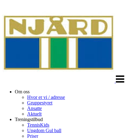
Veksle
navigasjon
Om oss
Hvor er vi / adresse
Gruppestyret
Ansatte
Aktuelt
Treningstilbud
TennisKids
Ungdom Gul ball
Priser