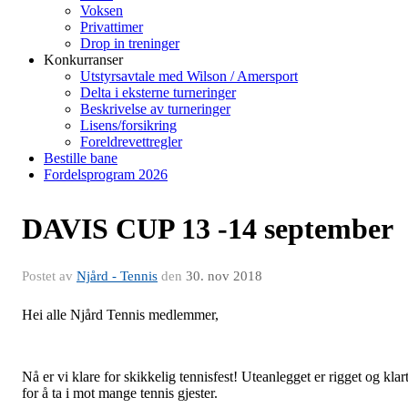
Voksen
Privattimer
Drop in treninger
Konkurranser
Utstyrsavtale med Wilson / Amersport
Delta i eksterne turneringer
Beskrivelse av turneringer
Lisens/forsikring
Foreldrevettregler
Bestille bane
Fordelsprogram 2026
DAVIS CUP 13 -14 september
Postet av
Njård - Tennis
den
30. nov 2018
Hei alle Njård Tennis medlemmer,
Nå er vi klare for skikkelig tennisfest! Uteanlegget er rigget og klar
for å ta i mot mange tennis gjester.