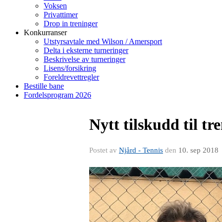
Voksen
Privattimer
Drop in treninger
Konkurranser
Utstyrsavtale med Wilson / Amersport
Delta i eksterne turneringer
Beskrivelse av turneringer
Lisens/forsikring
Foreldrevettregler
Bestille bane
Fordelsprogram 2026
Nytt tilskudd til t
Postet av
Njård - Tennis
den
10. sep 2018