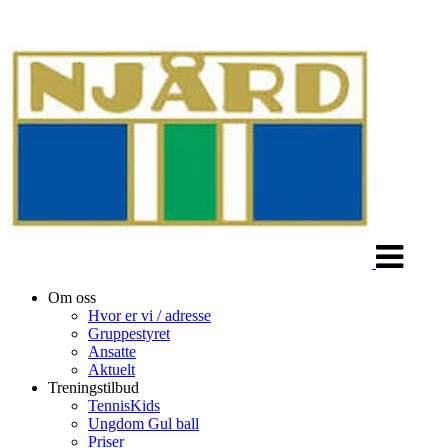
Veksle
navigasjon
Om oss
Hvor er vi / adresse
Gruppestyret
Ansatte
Aktuelt
Treningstilbud
TennisKids
Ungdom Gul ball
Priser