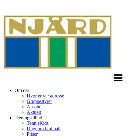
Veksle
navigasjon
Om oss
Hvor er vi / adresse
Gruppestyret
Ansatte
Aktuelt
Treningstilbud
TennisKids
Ungdom Gul ball
Priser