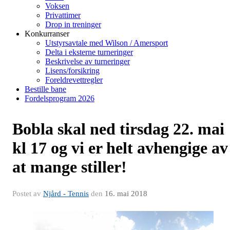
Voksen
Privattimer
Drop in treninger
Konkurranser
Utstyrsavtale med Wilson / Amersport
Delta i eksterne turneringer
Beskrivelse av turneringer
Lisens/forsikring
Foreldrevettregler
Bestille bane
Fordelsprogram 2026
Bobla skal ned tirsdag 22. mai
kl 17 og vi er helt avhengige av
at mange stiller!
Postet av
Njård - Tennis
den
16. mai 2018