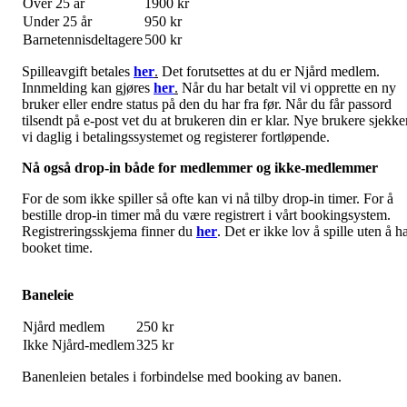
Over 25 år
1900 kr
Under 25 år
950 kr
Barnetennisdeltagere
500 kr
Spilleavgift betales
her
.
Det forutsettes at du er Njård medlem.
Innmelding kan gjøres
her
.
Når du har betalt vil vi opprette en ny
bruker eller endre status på den du har fra før. Når du får passord
tilsendt på e-post vet du at brukeren din er klar. Nye brukere sjekke
vi daglig i betalingssystemet og registerer fortløpende.
Nå også drop-in både for medlemmer og ikke-medlemmer
For de som ikke spiller så ofte kan vi nå tilby drop-in timer. For å
bestille drop-in timer må du være registrert i vårt bookingsystem.
Registreringsskjema finner du
her
. Det er ikke lov å spille uten å h
booket time.
Baneleie
Njård medlem
250 kr
Ikke Njård-medlem
325 kr
Banenleien betales i forbindelse med booking av banen.