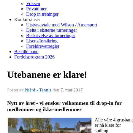
Voksen
Privattimer
Drop in treninger
Konkurranser
Utstyrsavtale med Wilson / Amersport
Delta i eksterne turneringer
Beskrivelse av turneringer
Lisens/forsikring
Foreldrevettregler
Bestille bane
Fordelsprogram 2026
Utebanene er klare!
Postet av
Njård - Tennis
den
7. mai 2017
Nytt av året - vi ønsker velkommen til drop-in for
medlemmer og ikke-medlemmer
--
Alle våre 4 grusban
er nå klare for
spilling.