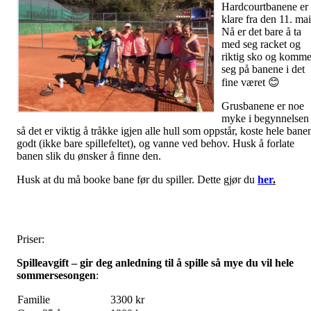
Hardcourtbanene er
klare fra den 11. mai
Nå er det bare å ta
med seg racket og
riktig sko og komm
seg på banene i det
fine været 😊
Grusbanene er noe
myke i begynnelsen
så det er viktig å tråkke igjen alle hull som oppstår, koste hele bane
godt (ikke bare spillefeltet), og vanne ved behov. Husk å forlate
banen slik du ønsker å finne den.
Husk at du må booke bane før du spiller. Dette gjør du
her
.
Priser:
Spilleavgift – gir deg anledning til å spille så mye du vil hele
sommersesongen
:
Familie
3300 kr