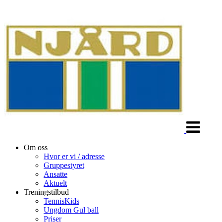
Veksle
navigasjon
Om oss
Hvor er vi / adresse
Gruppestyret
Ansatte
Aktuelt
Treningstilbud
TennisKids
Ungdom Gul ball
Priser