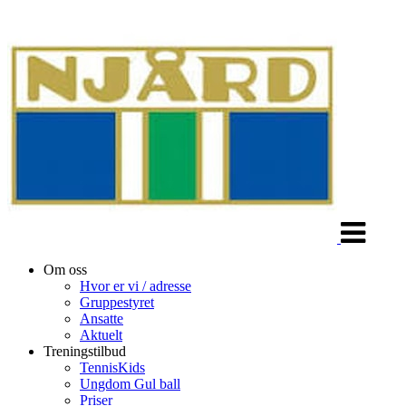
Veksle
navigasjon
Om oss
Hvor er vi / adresse
Gruppestyret
Ansatte
Aktuelt
Treningstilbud
TennisKids
Ungdom Gul ball
Priser