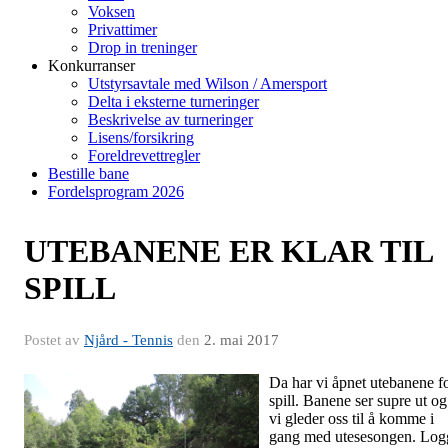
Voksen
Privattimer
Drop in treninger
Konkurranser
Utstyrsavtale med Wilson / Amersport
Delta i eksterne turneringer
Beskrivelse av turneringer
Lisens/forsikring
Foreldrevettregler
Bestille bane
Fordelsprogram 2026
UTEBANENE ER KLAR TIL
SPILL
Postet av
Njård - Tennis
den
2. mai 2017
Da har vi åpnet utebanene f
spill. Banene ser supre ut og
vi gleder oss til å komme i
gang med utesesongen. Log