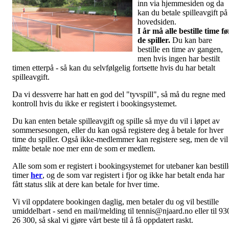
inn via hjemmesiden og da
kan du betale spilleavgift på
hovedsiden.
I år må alle bestille time fø
de spiller.
Du kan bare
bestille en time av gangen,
men hvis ingen har bestilt
timen etterpå - så kan du selvfølgelig fortsette hvis du har betalt
spilleavgift.
Da vi dessverre har hatt en god del "tyvspill", så må du regne med
kontroll hvis du ikke er registert i bookingsystemet.
Du kan enten betale spilleavgift og spille så mye du vil i løpet av
sommersesongen, eller du kan også registere deg å betale for hver
time du spiller. Også ikke-medlemmer kan registere seg, men de vil
måtte betale noe mer enn de som er medlem.
Alle som som er registert i bookingsystemet for utebaner kan bestill
timer
her
, og de som var registert i fjor og ikke har betalt enda har
fått status slik at dere kan betale for hver time.
Vi vil oppdatere bookingen daglig, men betaler du og vil bestille
umiddelbart - send en mail/melding til tennis@njaard.no eller til 93
26 300, så skal vi gjøre vårt beste til å få oppdatert raskt.