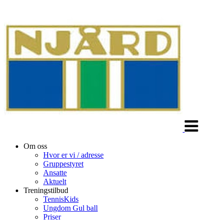
Veksle
navigasjon
Om oss
Hvor er vi / adresse
Gruppestyret
Ansatte
Aktuelt
Treningstilbud
TennisKids
Ungdom Gul ball
Priser