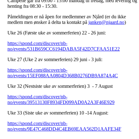
Campene går fra 09:00 - 15:00 mandag til fredag, med levering og
henting fra 08:30 - 15:30.
Påmeldingen er nå åpen for medlemmer av Njård (er du ikke
medlem men ønsker å delta ta kontakt på
janken@njaard.no
)
Uke 26 (Første uke av sommerferien) 22 - 26 juni:
https://spond.com/discover/nb-
no/events/531B659CC6194DABA5F42D7CFAA51E22
Uke 27 (Uke 2 av sommerferien) 29 juni - 3 juli:
https://spond.com/discover/nb-
no/events/15EF088AA0804D368B0276DB9A874A4C
Uke 32 (Nestsiste uke av sommerferien) 3 - 7 August
https://spond.com/discover/nb-
no/events/39513130F8934FD099AD0A2A3F46E929
Uke 33 (Siste uke av sommerferien) 10 -14 August:
https://spond.com/discover/nb-
no/events/9E47C468DD4C4EB69EAA562D1AAFE34F