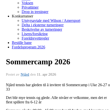
Voksen
Privattimer
Drop in treninger
Konkurranser
Utstyrsavtale med Wilson / Amersport
Delta i eksterne turneringer
Beskrivelse av turneringer
Lisens/forsikring
Foreldrevettregler
Bestille bane
Fordelsprogram 2026
Sommercamp 2026
Postet av
Njård
den
11. apr 2026
Njård tennis har gleden til å invitere til Sommercamp i Uke 26-27 
33
Det blir mye tennis og glede. Alle nivåer er velkomne, men det er
flest spillere fra 6-12 år