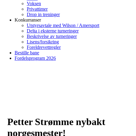
Voksen
Privattimer
Drop in treninger
Konkurranser
Utstyrsavtale med Wilson / Amersport
Delta i eksterne turneringer
Beskrivelse av turneringer
Lisens/forsikring
Foreldrevettregler
Bestille bane
Fordelsprogram 2026
Petter Strømme nybakt
norgesmester!