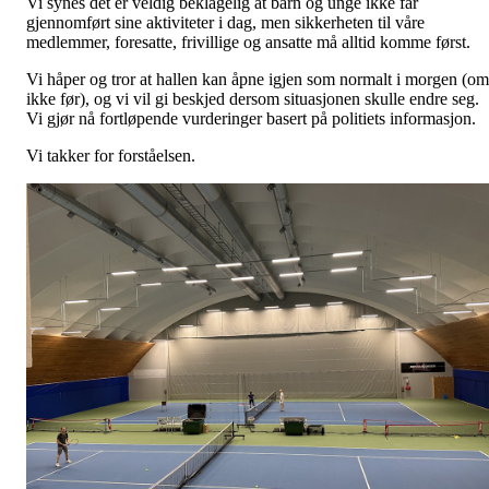
Vi synes det er veldig beklagelig at barn og unge ikke får
gjennomført sine aktiviteter i dag, men sikkerheten til våre
medlemmer, foresatte, frivillige og ansatte må alltid komme først.
Vi håper og tror at hallen kan åpne igjen som normalt i morgen (om
ikke før), og vi vil gi beskjed dersom situasjonen skulle endre seg.
Vi gjør nå fortløpende vurderinger basert på politiets informasjon.
Vi takker for forståelsen.