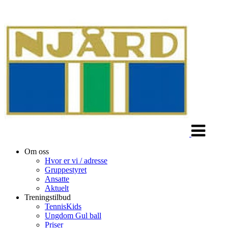
Veksle
navigasjon
Om oss
Hvor er vi / adresse
Gruppestyret
Ansatte
Aktuelt
Treningstilbud
TennisKids
Ungdom Gul ball
Priser