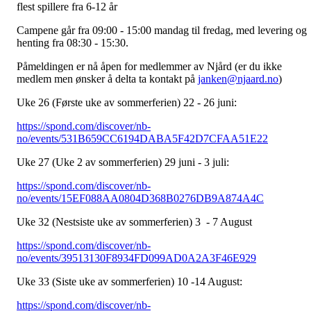
flest spillere fra 6-12 år
Campene går fra 09:00 - 15:00 mandag til fredag, med levering og
henting fra 08:30 - 15:30.
Påmeldingen er nå åpen for medlemmer av Njård (er du ikke
medlem men ønsker å delta ta kontakt på
janken@njaard.no
)
Uke 26 (Første uke av sommerferien) 22 - 26 juni:
https://spond.com/discover/nb-
no/events/531B659CC6194DABA5F42D7CFAA51E22
Uke 27 (Uke 2 av sommerferien) 29 juni - 3 juli:
https://spond.com/discover/nb-
no/events/15EF088AA0804D368B0276DB9A874A4C
Uke 32 (Nestsiste uke av sommerferien) 3 - 7 August
https://spond.com/discover/nb-
no/events/39513130F8934FD099AD0A2A3F46E929
Uke 33 (Siste uke av sommerferien) 10 -14 August:
https://spond.com/discover/nb-