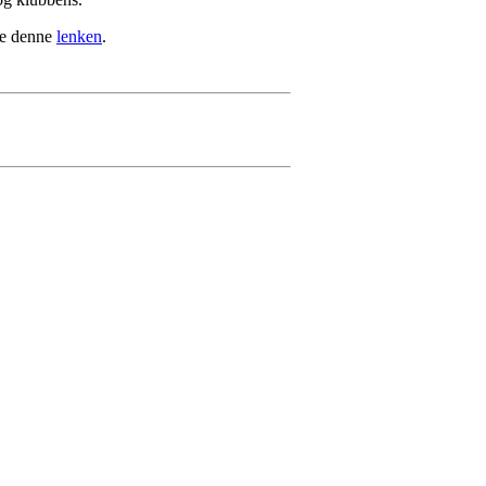
lge denne
lenken
.