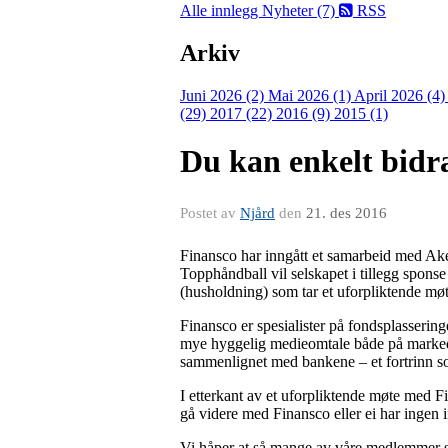
Alle innlegg
Nyheter (7)
RSS
Arkiv
Juni 2026 (2)
Mai 2026 (1)
April 2026 (4
(29)
2017 (22)
2016 (9)
2015 (1)
Du kan enkelt bidra
Postet av
Njård
den
21. des 2016
Finansco har inngått et samarbeid med Ake
Topphåndball vil selskapet i tillegg sponse
(husholdning) som tar et uforpliktende møt
Finansco er spesialister på fondsplasseringe
mye hyggelig medieomtale både på markeds
sammenlignet med bankene – et fortrinn 
I etterkant av et uforpliktende møte med F
gå videre med Finansco eller ei har ingen i
Vi håper at så mange av våre medlemmer s