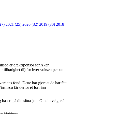
27)
2021 (25)
2020 (32)
2019 (30)
2018
ansco er draktsponsor for Aker
 tilhørighet til) for hver voksen person
verdens fond. Dette har gjort at de har fått
ansco får derfor et fortrinn
g basert på din situasjon. Om du velger å
og klubbens.