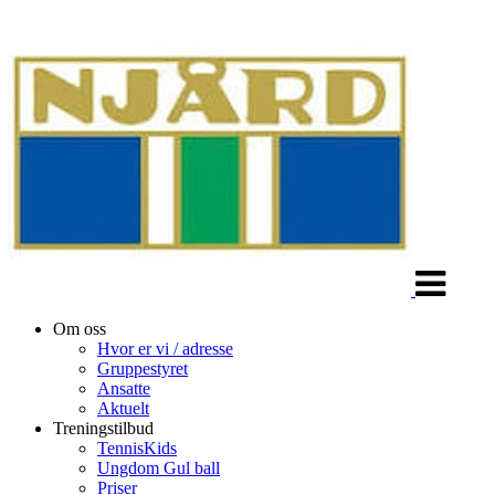
Veksle
navigasjon
Om oss
Hvor er vi / adresse
Gruppestyret
Ansatte
Aktuelt
Treningstilbud
TennisKids
Ungdom Gul ball
Priser