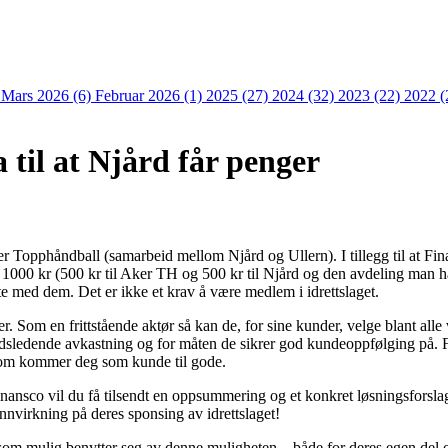
)
Mars 2026 (6)
Februar 2026 (1)
2025 (27)
2024 (32)
2023 (22)
2022 (
 til at Njård får penger
r Topphåndball (samarbeid mellom Njård og Ullern). I tillegg til at Fin
 1000 kr (500 kr til Aker TH og 500 kr til Njård og den avdeling man har
e med dem. Det er ikke et krav å være medlem i idrettslaget.
r. Som en frittstående aktør så kan de, for sine kunder, velge blant alle 
ledende avkastning og for måten de sikrer god kundeoppfølging på. Fin
som kommer deg som kunde til gode.
inansco vil du få tilsendt en oppsummering og et konkret løsningsforsla
nnvirkning på deres sponsing av idrettslaget!
om mulig benytter seg av denne muligheten – både for deres egen del 