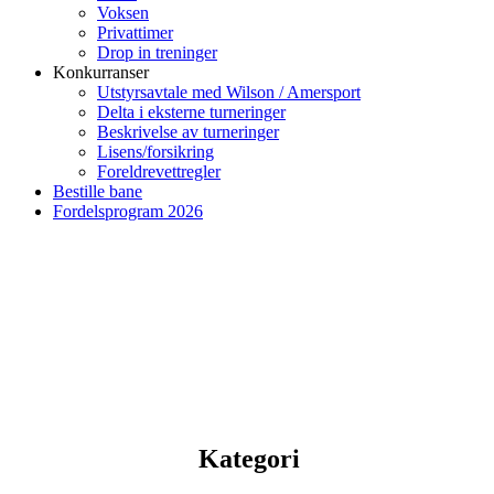
Voksen
Privattimer
Drop in treninger
Konkurranser
Utstyrsavtale med Wilson / Amersport
Delta i eksterne turneringer
Beskrivelse av turneringer
Lisens/forsikring
Foreldrevettregler
Bestille bane
Fordelsprogram 2026
Kategori