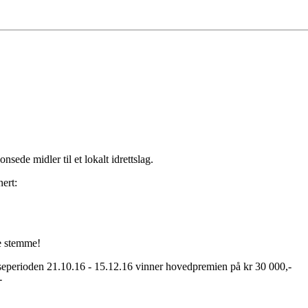
sede midler til et lokalt idrettslag.
ert:
de stemme!
nseperioden 21.10.16 - 15.12.16 vinner hovedpremien på kr 30 000,-
-