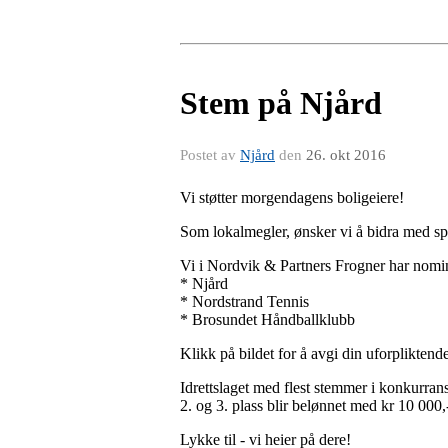
Stem på Njård
Postet av
Njård
den
26. okt 2016
Vi støtter morgendagens boligeiere!
Som lokalmegler, ønsker vi å bidra med spon
Vi i Nordvik & Partners Frogner har nomin
* Njård
* Nordstrand Tennis
* Brosundet Håndballklubb
Klikk på bildet for å avgi din uforplikten
Idrettslaget med flest stemmer i konkurra
2. og 3. plass blir belønnet med kr 10 000,
Lykke til - vi heier på dere!