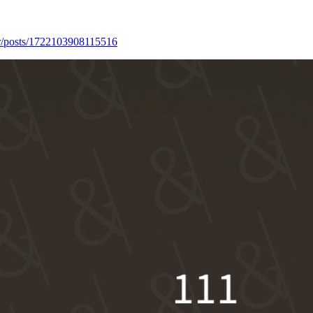
r/posts/1722103908115516