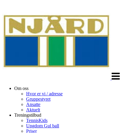
Veksle
navigasjon
Om oss
Hvor er vi / adresse
Gruppestyret
Ansatte
Aktuelt
Treningstilbud
TennisKids
Ungdom Gul ball
Priser