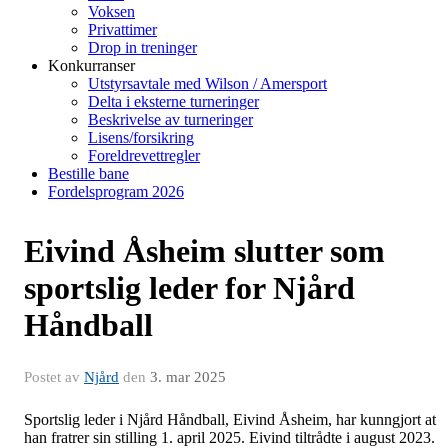
Voksen
Privattimer
Drop in treninger
Konkurranser
Utstyrsavtale med Wilson / Amersport
Delta i eksterne turneringer
Beskrivelse av turneringer
Lisens/forsikring
Foreldrevettregler
Bestille bane
Fordelsprogram 2026
Eivind Åsheim slutter som
sportslig leder for Njård
Håndball
Postet av
Njård
den
3. mar 2025
Sportslig leder i Njård Håndball, Eivind Åsheim, har kunngjort at
han fratrer sin stilling 1. april 2025. Eivind tiltrådte i august 2023.