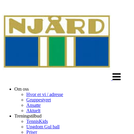
Veksle
navigasjon
Om oss
Hvor er vi / adresse
Gruppestyret
Ansatte
Aktuelt
Treningstilbud
TennisKids
Ungdom Gul ball
Priser