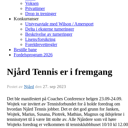
Voksen
Privattimer
Drop in treninger
Konkurranser
Utstyrsavtale med Wilson / Amersport
Delta i eksterne turneringer
Beskrivelse av turneringer
Lisens/forsikring
Foreldrevettregler
Bestille bane
Fordelsprogram 2026
Njård Tennis er i fremgang
Postet av
Njård
den
27. sep 2023
Det ble manifestert på Coaches Conference helgen 23.09-24.09.
Wojtek var invitert av Tennisforbundet for å holde foredrag om
hvordan Njård Tennis jobber. Det er det god grunn for Janken,
Wojtek, Marius, Susana, Piotrek, Mathias, Magnus og ildsjelene i
tennisstyret til å være litt stolte av. Alle Njårdere som vil høre
Wojteks foredrag er velkommen til tennisklubbhuset 10/10 kl 12.00