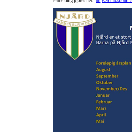
Påmelding gjøres her:
https://club.spo