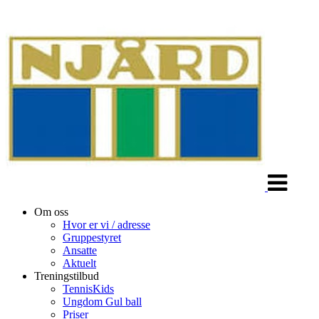
Veksle
navigasjon
Om oss
Hvor er vi / adresse
Gruppestyret
Ansatte
Aktuelt
Treningstilbud
TennisKids
Ungdom Gul ball
Priser