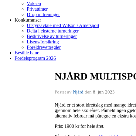
Voksen
Privattimer
Drop in treninger
Konkurranser
Utstyrsavtale med Wilson / Amersport
Delta i eksterne turneringer
Beskrivelse av turneringer
Lisens/forsikring
Foreldrevettregler
Bestille bane
Fordelsprogram 2026
NJÅRD MULTISP
Postet av
Njård
den
8. jun 2023
Njård er et stort idrettslag med mange idre
gjennom hele skoleåret. Påmeldingen gjelde
alternativ februar må påregne en ekstra kost
Pris: 1900 kr for hele året.