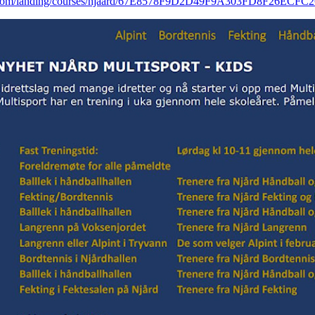
nd.com/landing/courses/njaard/67E8578F9D2D49F9A303FD8F26ECFC2