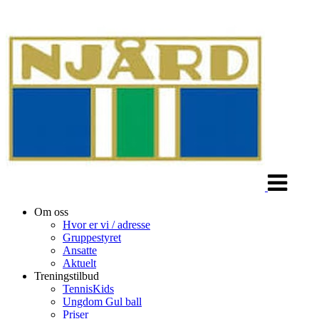
Veksle
navigasjon
Om oss
Hvor er vi / adresse
Gruppestyret
Ansatte
Aktuelt
Treningstilbud
TennisKids
Ungdom Gul ball
Priser