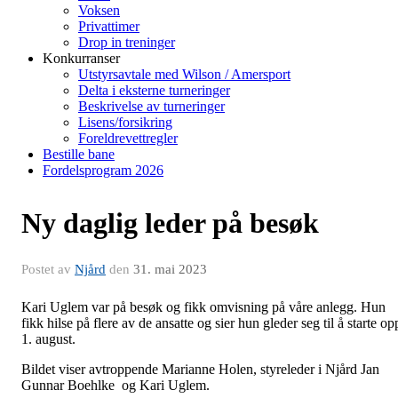
Voksen
Privattimer
Drop in treninger
Konkurranser
Utstyrsavtale med Wilson / Amersport
Delta i eksterne turneringer
Beskrivelse av turneringer
Lisens/forsikring
Foreldrevettregler
Bestille bane
Fordelsprogram 2026
Ny daglig leder på besøk
Postet av
Njård
den
31. mai 2023
Kari Uglem var på besøk og fikk omvisning på våre anlegg. Hun
fikk hilse på flere av de ansatte og sier hun gleder seg til å starte op
1. august.
Bildet viser avtroppende Marianne Holen, styreleder i Njård Jan
Gunnar Boehlke og Kari Uglem.