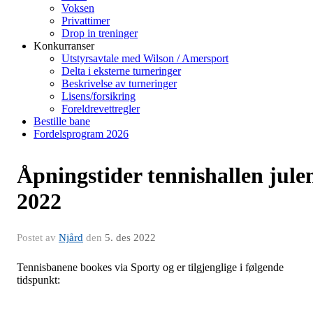
Voksen
Privattimer
Drop in treninger
Konkurranser
Utstyrsavtale med Wilson / Amersport
Delta i eksterne turneringer
Beskrivelse av turneringer
Lisens/forsikring
Foreldrevettregler
Bestille bane
Fordelsprogram 2026
Åpningstider tennishallen jule
2022
Postet av
Njård
den
5. des 2022
Tennisbanene bookes via Sporty og er tilgjenglige i følgende
tidspunkt: