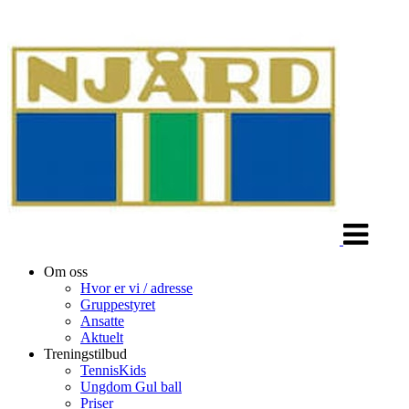
Veksle
navigasjon
Om oss
Hvor er vi / adresse
Gruppestyret
Ansatte
Aktuelt
Treningstilbud
TennisKids
Ungdom Gul ball
Priser