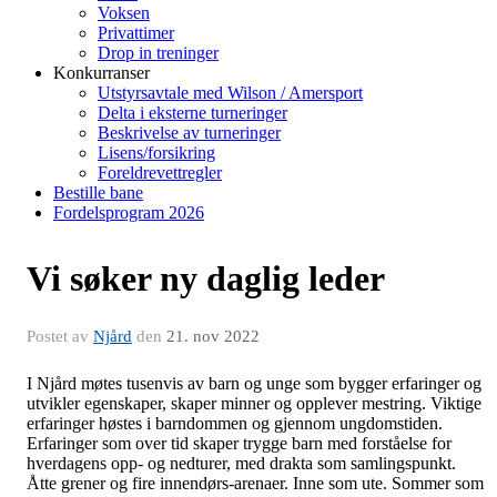
Voksen
Privattimer
Drop in treninger
Konkurranser
Utstyrsavtale med Wilson / Amersport
Delta i eksterne turneringer
Beskrivelse av turneringer
Lisens/forsikring
Foreldrevettregler
Bestille bane
Fordelsprogram 2026
Vi søker ny daglig leder
Postet av
Njård
den
21. nov 2022
I Njård møtes tusenvis av barn og unge som bygger erfaringer og
utvikler egenskaper, skaper minner og opplever mestring. Viktige
erfaringer høstes i barndommen og gjennom ungdomstiden.
Erfaringer som over tid skaper trygge barn med forståelse for
hverdagens opp- og nedturer, med drakta som samlingspunkt.
Åtte grener og fire innendørs-arenaer. Inne som ute. Sommer som