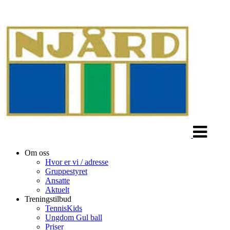
Veksle
navigasjon
Om oss
Hvor er vi / adresse
Gruppestyret
Ansatte
Aktuelt
Treningstilbud
TennisKids
Ungdom Gul ball
Priser