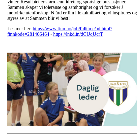
vinter. Resultatet er større enn idrett og sportslige prestasjoner.
Sammen skaper vi toleranse og samhørighet og vi forsøker å
motvirke utenforskap. Njård er lim i lokalmiljøet og vi inspireres og
styres av at Sammen blir vi best!
Les mer her:
https://www.finn.no/job/fulltime/ad.html?
finnkode=281406464
-
https://lnkd.in/dCUqUcrT