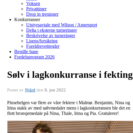
Voksen
Privattimer
Drop in treninger
Konkurranser
Utstyrsavtale med Wilson / Amersport
Delta i eksterne turneringer
Beskrivelse av turneringer
Lisens/forsikring
Foreldrevettregler
Bestille bane
Fordelsprogram 2026
Sølv i lagkonkurranse i fekting
Postet av
Njård
den
8. jun 2022
Pinsehelgen var flere av våre fektere i Malmø. Benjamin, Nina og
Irina stakk av med sølvmedaler mens i lagkonkurransen ble det en
flott bronsjemedale på Nina, Thale, Irina og Pia. Gratulerer!