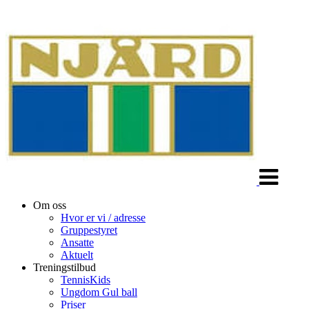
Veksle
navigasjon
Om oss
Hvor er vi / adresse
Gruppestyret
Ansatte
Aktuelt
Treningstilbud
TennisKids
Ungdom Gul ball
Priser