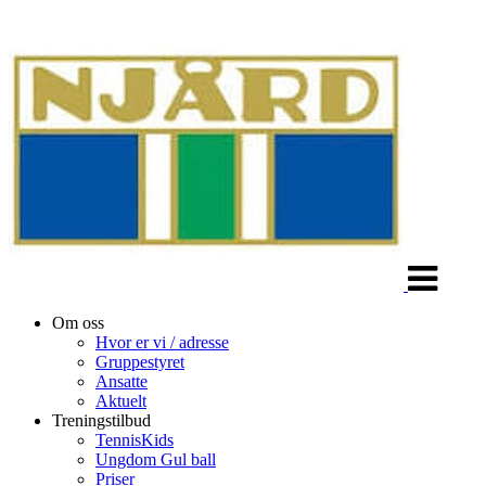
Veksle
navigasjon
Om oss
Hvor er vi / adresse
Gruppestyret
Ansatte
Aktuelt
Treningstilbud
TennisKids
Ungdom Gul ball
Priser