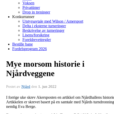
Voksen
Privattimer
Drop in treninger
Konkurranser
Utstyrsavtale med Wilson / Amersport
Delta i eksterne turneringer
Beskrivelse av turneringer
Lisens/forsikring
Foreldrevettregler
Bestille bane
Fordelsprogram 2026
Mye morsom historie i
Njårdveggene
Postet av
Njård
den
1. jun 2022
I forrige uke skrev Akersposten en artikkel om Njårdhallens historie
Artikkelen er skrevet basert på en samtale med Njårds turndronning
nemlig Eva Berge.