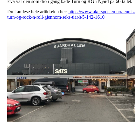
Eva var den som dro i gang både Turn og RG i Njård på 60-tallet.
Du kan lese hele artikkelen her:
https://www.akersposten.no/tennis-
turn-og-rock-n-roll-gjennom-seks-tiar/s/5-142-1610