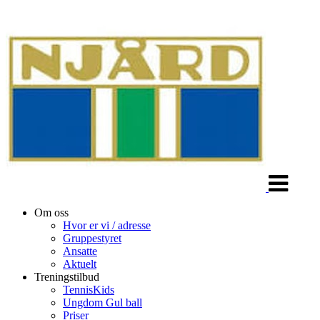
Veksle
navigasjon
Om oss
Hvor er vi / adresse
Gruppestyret
Ansatte
Aktuelt
Treningstilbud
TennisKids
Ungdom Gul ball
Priser