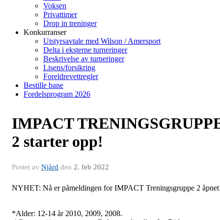
Voksen
Privattimer
Drop in treninger
Konkurranser
Utstyrsavtale med Wilson / Amersport
Delta i eksterne turneringer
Beskrivelse av turneringer
Lisens/forsikring
Foreldrevettregler
Bestille bane
Fordelsprogram 2026
IMPACT TRENINGSGRUPP
2 starter opp!
Postet av
Njård
den
2. feb 2022
NYHET: Nå er påmeldingen for IMPACT Treningsgruppe 2 åpnet
*Alder: 12-14 år 2010, 2009, 2008.