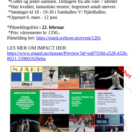
*Gutter og jenter sammen. Deltagere fra alle våre 7 idretter
*Høy kvalitet, fantastiske trenere, begrenset antall utøvere.
*Søndager kl 18 - 19-30 i Samhallen V/ Njårdhallen.
*Oppstart 6. mars - 12 juni.
*Påmeldingsfrist
: 22. februar
*Pris: vårsemester kr 1350,-
Påmelding her:
https://njard.weborg.no/event/1281
LES MER OM IMPACT HER:
https://www.njaard.no/storage/Preview?id=ea87f19d-a528-432b-
8021-539601026eba