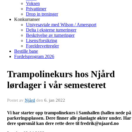
Voksen
Privattimer
Drop in treninger
Konkurranser
Utstyrsavtale med Wilson / Amersport
Delta i eksterne turneringer
Beskrivelse av turneringer
Lisens/forsikring
Foreldrevettregler
Bestille bane
Fordelsprogram 2026
Trampolinekurs hos Njård
lørdager i vår semesteret
Postet av
Njård
den
6. jan 2022
Vi har starter opp trampolinekurs i Samhallen (hallen nede på
parkeringsplassen. Dere finner alle planlagte økter under. Har
dere spørsmål kan dere rette dere til fredrik@njaard.no