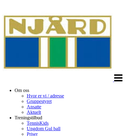
Veksle
navigasjon
Om oss
Hvor er vi / adresse
Gruppestyret
Ansatte
Aktuelt
Treningstilbud
TennisKids
Ungdom Gul ball
Priser