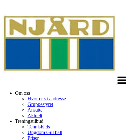
Veksle
navigasjon
Om oss
Hvor er vi / adresse
Gruppestyret
Ansatte
Aktuelt
Treningstilbud
TennisKids
Ungdom Gul ball
Priser