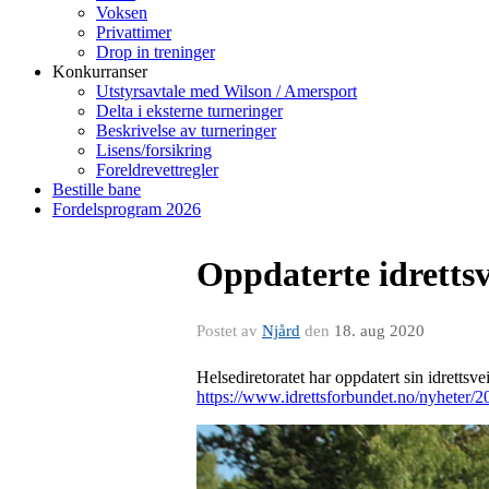
Voksen
Privattimer
Drop in treninger
Konkurranser
Utstyrsavtale med Wilson / Amersport
Delta i eksterne turneringer
Beskrivelse av turneringer
Lisens/forsikring
Foreldrevettregler
Bestille bane
Fordelsprogram 2026
Oppdaterte idrettsv
Postet av
Njård
den
18. aug 2020
Helsediretoratet har oppdatert sin idrettsve
https://www.idrettsforbundet.no/nyheter/20