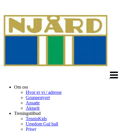
Veksle
navigasjon
Om oss
Hvor er vi / adresse
Gruppestyret
Ansatte
Aktuelt
Treningstilbud
TennisKids
Ungdom Gul ball
Priser