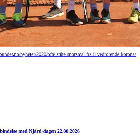
bundet.no/nyheter/2020/ofte-stilte-sporsmal-fra-il-vedrorende-korona/
 forbindelse med Njård-dagen 22.08.2026