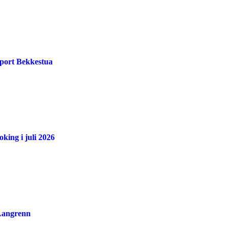
port Bekkestua
king i juli 2026
 Langrenn