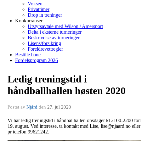
Voksen
Privattimer
Drop in treninger
Konkurranser
Utstyrsavtale med Wilson / Amersport
Delta i eksterne turneringer
Beskrivelse av turneringer
Lisens/forsikring
Foreldrevettregler
Bestille bane
Fordelsprogram 2026
Ledig treningstid i
håndballhallen høsten 2020
Postet av
Njård
den
27. jul 2020
Vi har ledig treningstid i håndballhallen onsdager kl 2100-2200 fo
19. august. Ved interesse, ta kontakt med Lise, lise@njaard.no eller
pr telefon 99621242.