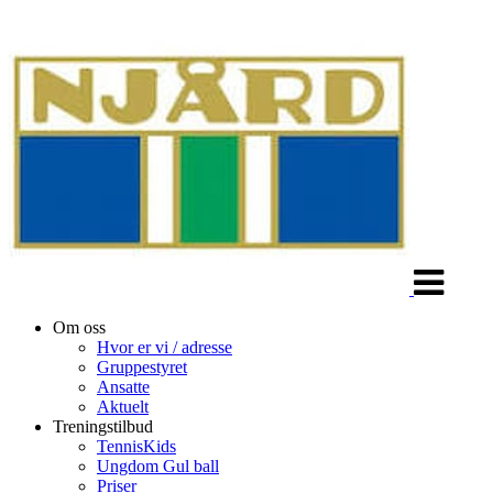
Veksle
navigasjon
Om oss
Hvor er vi / adresse
Gruppestyret
Ansatte
Aktuelt
Treningstilbud
TennisKids
Ungdom Gul ball
Priser