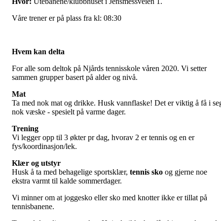
Hvor:
Utebanene/klubbhuset i Jensmessveien 1.
Våre trener er på plass fra kl: 08:30
Hvem kan delta
For alle som deltok på Njårds tennisskole våren 2020. Vi setter
sammen grupper basert på alder og nivå.
Mat
Ta med nok mat og drikke. Husk vannflaske! Det er viktig å få i se
nok væske - spesielt på varme dager.
Trening
Vi legger opp til 3 økter pr dag, hvorav 2 er tennis og en er
fys/koordinasjon/lek.
Klær og utstyr
Husk å ta med behagelige sportsklær,
tennis sko
og gjerne noe
ekstra varmt til kalde sommerdager.
Vi minner om at joggesko eller sko med knotter ikke er tillat på
tennisbanene.