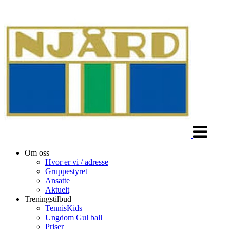
Veksle
navigasjon
Om oss
Hvor er vi / adresse
Gruppestyret
Ansatte
Aktuelt
Treningstilbud
TennisKids
Ungdom Gul ball
Priser