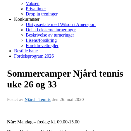
Voksen
Privattimer
Drop in treninger
Konkurranser
Utstyrsavtale med Wilson / Amersport
Delta i eksterne turneringer
Beskrivelse av turneringer
Lisens/forsikring
Foreldrevettregler
Bestille bane
Fordelsprogram 2026
Sommercamper Njård tennis
uke 26 og 33
Postet av
Njård - Tennis
den
26. mai 2020
Når
: Mandag – fredag: kl. 09.00-15.00