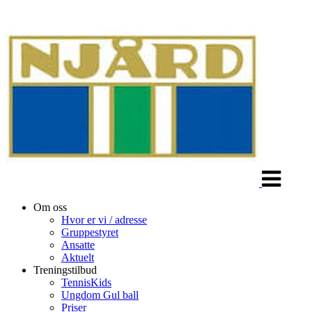
Veksle
navigasjon
Om oss
Hvor er vi / adresse
Gruppestyret
Ansatte
Aktuelt
Treningstilbud
TennisKids
Ungdom Gul ball
Priser