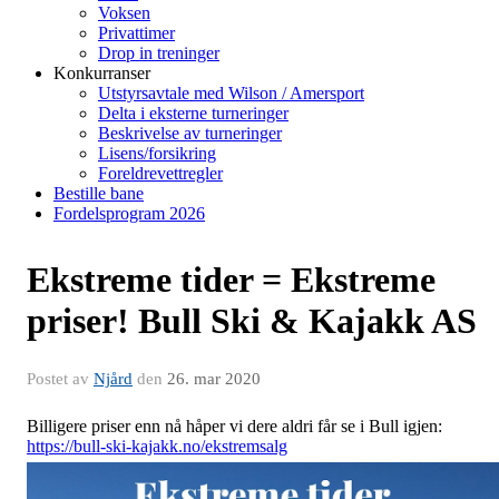
Voksen
Privattimer
Drop in treninger
Konkurranser
Utstyrsavtale med Wilson / Amersport
Delta i eksterne turneringer
Beskrivelse av turneringer
Lisens/forsikring
Foreldrevettregler
Bestille bane
Fordelsprogram 2026
Ekstreme tider = Ekstreme
priser! Bull Ski & Kajakk AS
Postet av
Njård
den
26. mar 2020
Billigere priser enn nå håper vi dere aldri får se i Bull igjen:
https://bull-ski-kajakk.no/ekstremsalg