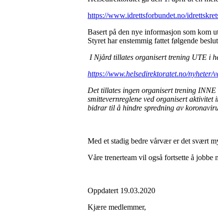
https://www.idrettsforbundet.no/idrettskrets
Basert på den nye informasjon som kom ut h
Styret har enstemmig fattet følgende beslu
I Njård tillates organisert trening UTE i h
https://www.helsedirektoratet.no/nyheter/v
Det tillates ingen organisert trening INNE 
smittevernreglene ved organisert aktivitet 
bidrar til å hindre spredning av koronavirus
Med et stadig bedre vårvær er det svært m
Våre trenerteam vil også fortsette å jobbe 
Oppdatert 19.03.2020
Kjære medlemmer,