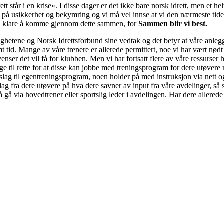
rett står i en krise». I disse dager er det ikke bare norsk idrett, men et 
lle på usikkerhet og bekymring og vi må vel innse at vi den nærmeste tid
skal klare å komme gjennom dette sammen, for
Sammen blir vi best.
ighetene og Norsk Idrettsforbund sine vedtak og det betyr at våre anlegg 
emt tid. Mange av våre trenere er allerede permittert, noe vi har vært nødt
ser det vil få for klubben. Men vi har fortsatt flere av våre ressurser he
gge til rette for at disse kan jobbe med treningsprogram for dere utøvere
slag til egentreningsprogram, noen holder på med instruksjon via nett og
ag fra dere utøvere på hva dere savner av input fra våre avdelinger, så sk
 gå via hovedtrener eller sportslig leder i avdelingen. Har dere allerede
.