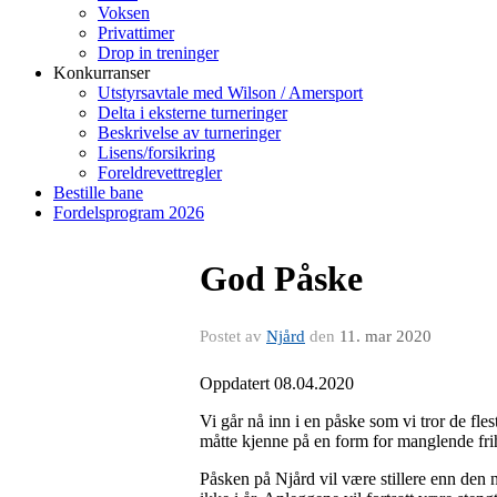
Voksen
Privattimer
Drop in treninger
Konkurranser
Utstyrsavtale med Wilson / Amersport
Delta i eksterne turneringer
Beskrivelse av turneringer
Lisens/forsikring
Foreldrevettregler
Bestille bane
Fordelsprogram 2026
God Påske
Postet av
Njård
den
11. mar 2020
Oppdatert 08.04.2020
Vi går nå inn i en påske som vi tror de fleste
måtte kjenne på en form for manglende frihe
Påsken på Njård vil være stillere enn den no