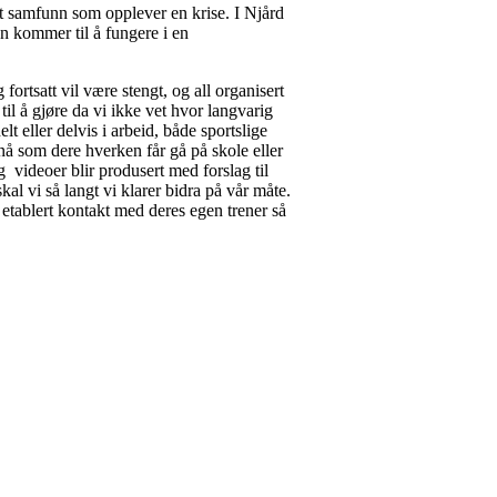
helt samfunn som opplever en krise. I Njård
en kommer til å fungere i en
fortsatt vil være stengt, og all organisert
 til å gjøre da vi ikke vet hvor langvarig
lt eller delvis i arbeid, både sportslige
 nå som dere hverken får gå på skole eller
 videoer blir produsert med forslag til
al vi så langt vi klarer bidra på vår måte.
 etablert kontakt med deres egen trener så