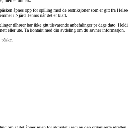
te, med et unntak.
 påsken åpnes opp for spilling med de restriksjoner som er gitt fra Hel
dlemmer i Njård Tennis når det er klart.
ger tilhører har ikke gitt tilsvarende anbefalinger pr dags dato. Heldigvis
å nett eller ute. Ta kontakt med din avdeling om du savner informasjon.
 påske.
ing om at det åpnes igjen for aktivitet i regi av den organiserte idretten.