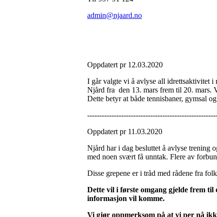
admin@njaard.no
Oppdatert pr 12.03.2020
I går valgte vi å avlyse all idrettsaktivitet
Njård fra den 13. mars frem til 20. mars. Vi
Dette betyr at både tennisbaner, gymsal og h
-----------------------------------------------------
Oppdatert pr 11.03.2020
Njård har i dag besluttet å avlyse trening
med noen svært få unntak. Flere av forbunde
Disse grepene er i tråd med rådene fra fo
Dette vil i første omgang gjelde frem t
informasjon vil komme.
Vi gjør oppmerksom på at vi per nå ikk