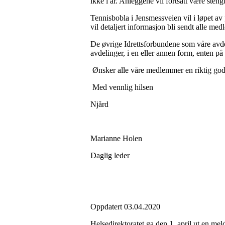
ikke i år. Anleggene vil fortsatt være steng
Tennisbobla i Jensmessveien vil i løpet av
vil detaljert informasjon bli sendt alle me
De øvrige Idrettsforbundene som våre avdelin
avdelinger, i en eller annen form, enten p
Ønsker alle våre medlemmer en riktig god
Med vennlig hilsen
Njård
Marianne Holen
Daglig leder
Oppdatert 03.04.2020
Helsedirektoratet ga den 1. april ut en meld