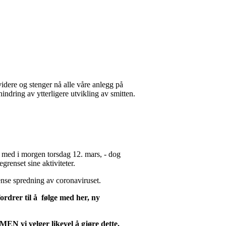
t videre og stenger nå alle våre anlegg på
hindring av ytterligere utvikling av smitten.
g med i morgen torsdag 12. mars, - dog
grenset sine aktiviteter.
rense spredning av coronaviruset.
ordrer til å følge med her, ny
EN vi velger likevel å gjøre dette.