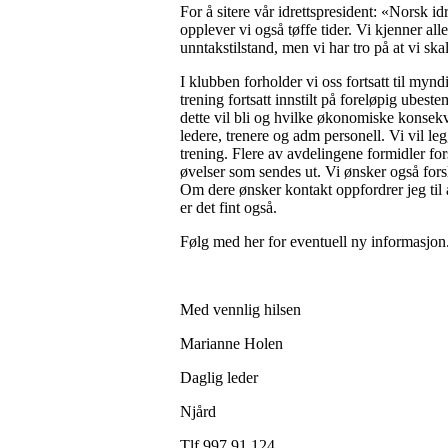
For å sitere vår idrettspresident: «Norsk id
opplever vi også tøffe tider. Vi kjenner a
unntakstilstand, men vi har tro på at vi 
I klubben forholder vi oss fortsatt til mynd
trening fortsatt innstilt på foreløpig ubest
dette vil bli og hvilke økonomiske konsekven
ledere, trenere og adm personell. Vi vil le
trening. Flere av avdelingene formidler for
øvelser som sendes ut. Vi ønsker også forsl
Om dere ønsker kontakt oppfordrer jeg til å
er det fint også.
Følg med her for eventuell ny informasjon
Med vennlig hilsen
Marianne Holen
Daglig leder
Njård
Tlf 997 91 124