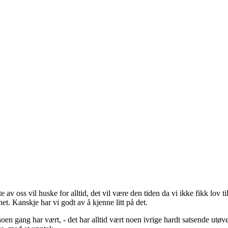
 av oss vil huske for alltid, det vil være den tiden da vi ikke fikk lov til 
t. Kanskje har vi godt av å kjenne litt på det.
en gang har vært, - det har alltid vært noen ivrige hardt satsende utøver