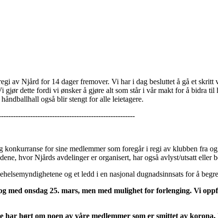
 i regi av Njård for 14 dager fremover. Vi har i dag besluttet å gå et skrit
 gjør dette fordi vi ønsker å gjøre alt som står i vår makt for å bidra til 
åndballhall også blir stengt for alle leietagere.
--------------------------------------------------------
 og konkurranse for sine medlemmer som foregår i regi av klubben fra o
ne, hvor Njårds avdelinger er organisert, har også avlyst/utsatt eller be
lkehelsemyndighetene og et ledd i en nasjonal dugnadsinnsats for å beg
il og med onsdag 25. mars, men med mulighet for forlenging. Vi oppf
e har hørt om noen av våre medlemmer som er smittet av korona, M