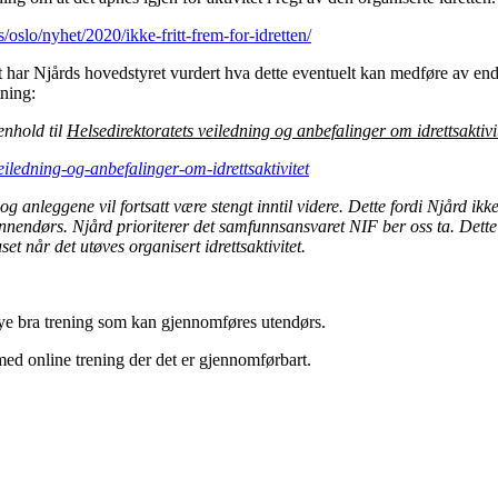
/oslo/nyhet/2020/ikke-fritt-frem-for-idretten/
ar Njårds hovedstyret vurdert hva dette eventuelt kan medføre av endrin
tning:
enhold til
Helsedirektoratets veiledning og anbefalinger om idrettsaktivi
eiledning-og-anbefalinger-om-idrettsaktivitet
og anleggene vil fortsatt være stengt inntil videre. Dette fordi Njård ikk
innendørs. Njård prioriterer det samfunnsansvaret NIF ber oss ta. Dette 
et når det utøves organisert idrettsaktivitet.
ye bra trening som kan gjennomføres utendørs.
med online trening der det er gjennomførbart.