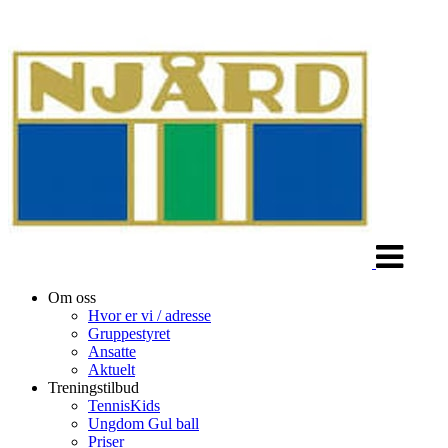
Veksle
navigasjon
Om oss
Hvor er vi / adresse
Gruppestyret
Ansatte
Aktuelt
Treningstilbud
TennisKids
Ungdom Gul ball
Priser