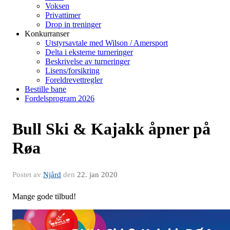
Voksen
Privattimer
Drop in treninger
Konkurranser
Utstyrsavtale med Wilson / Amersport
Delta i eksterne turneringer
Beskrivelse av turneringer
Lisens/forsikring
Foreldrevettregler
Bestille bane
Fordelsprogram 2026
Bull Ski & Kajakk åpner på
Røa
Postet av
Njård
den
22. jan 2020
Mange gode tilbud!