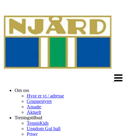
Veksle
navigasjon
Om oss
Hvor er vi / adresse
Gruppestyret
Ansatte
Aktuelt
Treningstilbud
TennisKids
Ungdom Gul ball
Priser