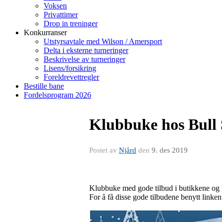
Voksen
Privattimer
Drop in treninger
Konkurranser
Utstyrsavtale med Wilson / Amersport
Delta i eksterne turneringer
Beskrivelse av turneringer
Lisens/forsikring
Foreldrevettregler
Bestille bane
Fordelsprogram 2026
Klubbuke hos Bull
Postet av
Njård
den
9. des 2019
Klubbuke med gode tilbud i butikkene og p
For å få disse gode tilbudene benytt linke