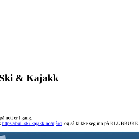
 Ski & Kajakk
å nett er i gang.
n:
https://bull-ski-kajakk.no/njård
og så klikke seg inn på KLUBBUKE-