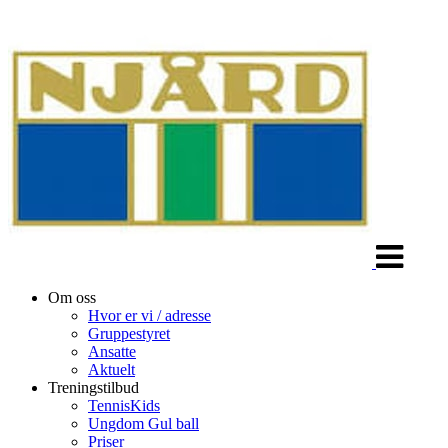
Veksle
navigasjon
Om oss
Hvor er vi / adresse
Gruppestyret
Ansatte
Aktuelt
Treningstilbud
TennisKids
Ungdom Gul ball
Priser