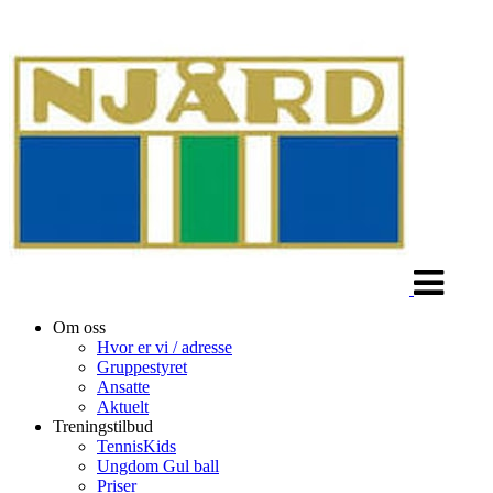
Veksle
navigasjon
Om oss
Hvor er vi / adresse
Gruppestyret
Ansatte
Aktuelt
Treningstilbud
TennisKids
Ungdom Gul ball
Priser