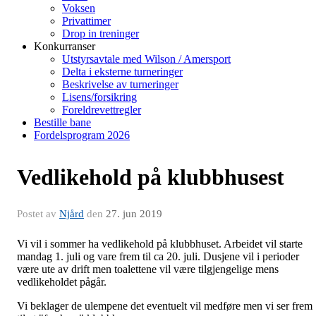
Voksen
Privattimer
Drop in treninger
Konkurranser
Utstyrsavtale med Wilson / Amersport
Delta i eksterne turneringer
Beskrivelse av turneringer
Lisens/forsikring
Foreldrevettregler
Bestille bane
Fordelsprogram 2026
Vedlikehold på klubbhusest
Postet av
Njård
den
27. jun 2019
Vi vil i sommer ha vedlikehold på klubbhuset. Arbeidet vil starte
mandag 1. juli og vare frem til ca 20. juli. Dusjene vil i perioder
være ute av drift men toalettene vil være tilgjengelige mens
vedlikeholdet pågår.
Vi beklager de ulempene det eventuelt vil medføre men vi ser frem