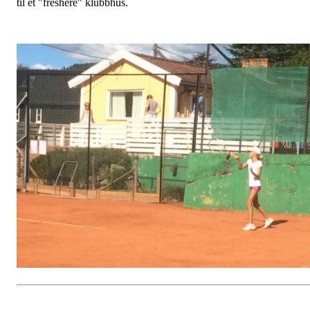
til et "freshere" klubbhus.