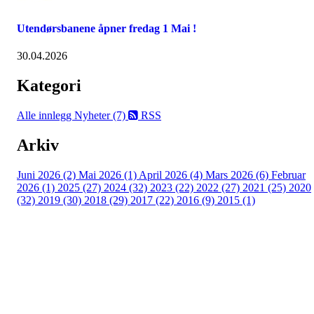
Utendørsbanene åpner fredag 1 Mai !
30.04.2026
Kategori
Alle innlegg
Nyheter (7)
RSS
Arkiv
Juni 2026 (2)
Mai 2026 (1)
April 2026 (4)
Mars 2026 (6)
Februar
2026 (1)
2025 (27)
2024 (32)
2023 (22)
2022 (27)
2021 (25)
2020
(32)
2019 (30)
2018 (29)
2017 (22)
2016 (9)
2015 (1)