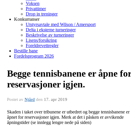
Voksen
Privattimer
Drop in treninger
Konkurranser
Utstyrsavtale med Wilson / Amersport
Delta i eksterne turneringer
Beskrivelse av turneringer
Lisens/forsikring
Foreldrevettregler
Bestille bane
Fordelsprogram 2026
Begge tennisbanene er åpne fo
reservasjoner igjen.
Postet av
Njård
den
17. apr 2019
Skaden i taket over tribunene er utbedret og begge tennisbanene er
åpnet for reservasjoner igjen. Merk at det i påsken er avvikende
åpningstider (se innlegg lengre nede på siden)