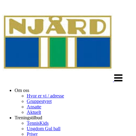
Veksle
navigasjon
Om oss
Hvor er vi / adresse
Gruppestyret
Ansatte
Aktuelt
Treningstilbud
TennisKids
Ungdom Gul ball
Priser