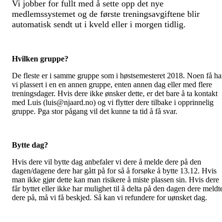
Vi jobber for fullt med å sette opp det nye
medlemssystemet og de første treningsavgiftene blir
automatisk sendt ut i kveld eller i morgen tidlig.
Hvilken gruppe?
De fleste er i samme gruppe som i høstsemesteret 2018. Noen få ha
vi plassert i en en annen gruppe, enten annen dag eller med flere
treningsdager. Hvis dere ikke ønsker dette, er det bare å ta kontakt
med Luis (luis@njaard.no) og vi flytter dere tilbake i opprinnelig
gruppe. Pga stor pågang vil det kunne ta tid å få svar.
Bytte dag?
Hvis dere vil bytte dag anbefaler vi dere å melde dere på den
dagen/dagene dere har gått på for så å forsøke å bytte 13.12. Hvis
man ikke gjør dette kan man risikere å miste plassen sin. Hvis dere
får byttet eller ikke har mulighet til å delta på den dagen dere meldt
dere på, må vi få beskjed. Så kan vi refundere for uønsket dag.