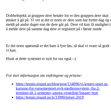
Dobbeltsjekk at gruppen dere betaler for er den gruppen dere skal
ønsker å gå på. Vi vet at det er noen av dere som har byttet dag og 
meldt på andre dager enn de dere går på. Dere vil kun få mulighet ti
å melde dere på samme dag dere er registrert på i første runde.
Er det noen spørsmål er det bare å fyre løs, så skal vi svare så godt
vi kan.
Husk at dette systemet er nytt for oss også :-)
For mer informasjon om endringene og prisene:
https://tennis.njaard.no/blog/post/134896/vi-legger-snart-ut-
kursene-for-varsemesteret-nytt-medlemssystem,-fra-2-
terminer-til-1-semester,-unnga-venteliste?ispage=true
https://tennis.njaard.no/p/33990/priser-2019