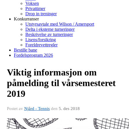
Voksen
Privattimer
Drop in treninger
Konkurranser
Utstyrsavtale med Wilson / Amersport
Delta i eksterne turneringer
Beskrivelse av turneringer
Lisens/forsikring
Foreldrevettregler
Bestille bane
Fordelsprogram 2026
Viktig informasjon om
påmelding til vårsemesteret
2019
Postet av
Njård - Tennis
den
5. des 2018