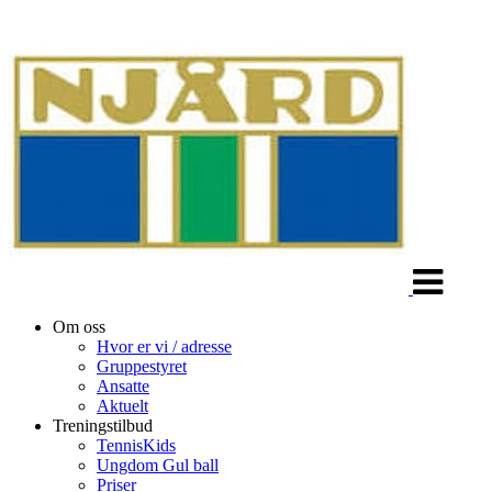
Veksle
navigasjon
Om oss
Hvor er vi / adresse
Gruppestyret
Ansatte
Aktuelt
Treningstilbud
TennisKids
Ungdom Gul ball
Priser