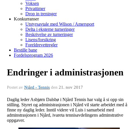
Voksen
Privattimer
Drop in treninger
Konkurranser
Utstyrsavtale med Wilson / Amersport
Delta i eksterne turneringer
Beskrivelse av turneringer
Lisens/forsikring
Foreldrevettregler
Bestille bane
Fordelsprogram 2026
Endringer i administrasjonen
Postet av
Njård - Tennis
den
21. nov 2017
Daglig leder Asbjørn Dalsbø i Njård Tennis har valg å si opp sin
stilling. Styret og administrasjonen i Njård vil starte arbeidet med å
finne ny daglig leder. Inntil videre vil Luis i samarbeid med
adminstrasjonen i Njård, ivareta tennisavdelingens adminstrative
oppgaver.