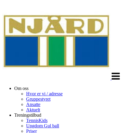
Veksle
navigasjon
Om oss
Hvor er vi / adresse
Gruppestyret
Ansatte
Aktuelt
Treningstilbud
TennisKids
Ungdom Gul ball
Priser