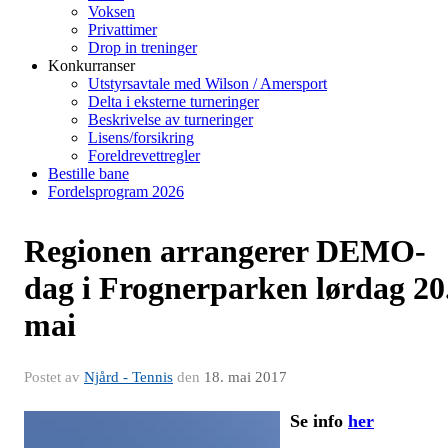
Voksen
Privattimer
Drop in treninger
Konkurranser
Utstyrsavtale med Wilson / Amersport
Delta i eksterne turneringer
Beskrivelse av turneringer
Lisens/forsikring
Foreldrevettregler
Bestille bane
Fordelsprogram 2026
Regionen arrangerer DEMO-
dag i Frognerparken lørdag 20
mai
Postet av
Njård - Tennis
den
18. mai 2017
Se info
her