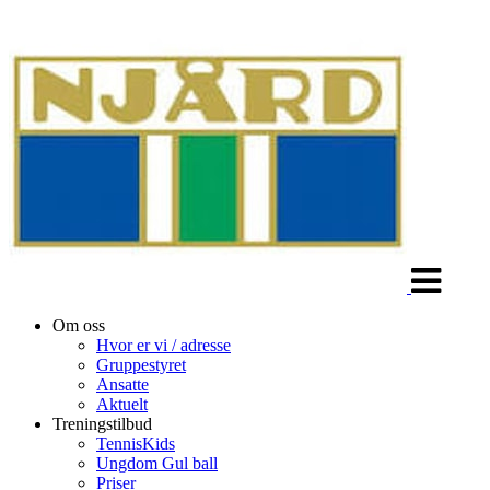
Veksle
navigasjon
Om oss
Hvor er vi / adresse
Gruppestyret
Ansatte
Aktuelt
Treningstilbud
TennisKids
Ungdom Gul ball
Priser