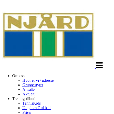
Veksle
navigasjon
Om oss
Hvor er vi / adresse
Gruppestyret
Ansatte
Aktuelt
Treningstilbud
TennisKids
Ungdom Gul ball
Priser