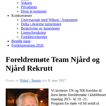
Voksen
Privattimer
Drop in treninger
Konkurranser
Utstyrsavtale med Wilson / Amersport
Delta i eksterne turneringer
Beskrivelse av turneringer
Lisens/forsikring
Foreldrevettregler
Bestille bane
Fordelsprogram 2026
Foreldremøte Team Njård og
Njård Rekrutt
Postet av
Njård - Tennis
den
8. mar 2017
Vi inviterer TN og NR-foreldre til
årest første foreldremøte i klubbhuset
mandag 20/3 - kl 19 -21.
Program for møte vil bli sendt ut