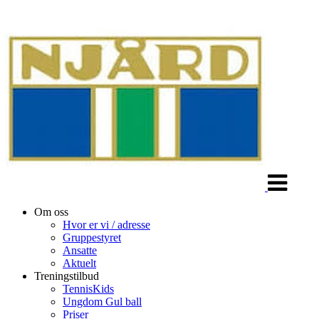
Veksle
navigasjon
Om oss
Hvor er vi / adresse
Gruppestyret
Ansatte
Aktuelt
Treningstilbud
TennisKids
Ungdom Gul ball
Priser