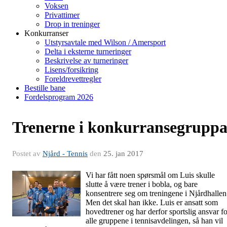
Voksen
Privattimer
Drop in treninger
Konkurranser
Utstyrsavtale med Wilson / Amersport
Delta i eksterne turneringer
Beskrivelse av turneringer
Lisens/forsikring
Foreldrevettregler
Bestille bane
Fordelsprogram 2026
Trenerne i konkurransegrupp
Postet av
Njård - Tennis
den
25. jan 2017
Vi har fått noen spørsmål om Luis skulle
slutte å være trener i bobla, og bare
konsentrere seg om treningene i Njårdhallen
Men det skal han ikke. Luis er ansatt som
hovedtrener og har derfor sportslig ansvar fo
alle gruppene i tennisavdelingen, så han vil