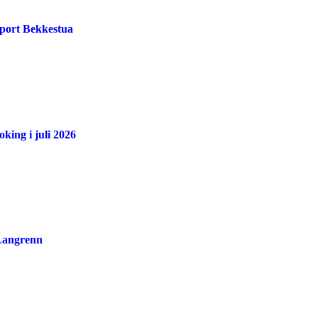
port Bekkestua
king i juli 2026
 Langrenn