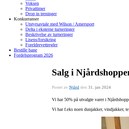
Voksen
Privattimer
Drop in treninger
Konkurranser
Utstyrsavtale med Wilson / Amersport
Delta i eksterne turneringer
Beskrivelse av turneringer
Lisens/forsikring
Foreldrevettregler
Bestille bane
Fordelsprogram 2026
Salg i Njårdshoppe
Postet av
Njård
den
31. jan 2024
Vi har 50% på utvalgte varer i Njårdshopp
Vi har f.eks noen dunjakker, vindjakker, 