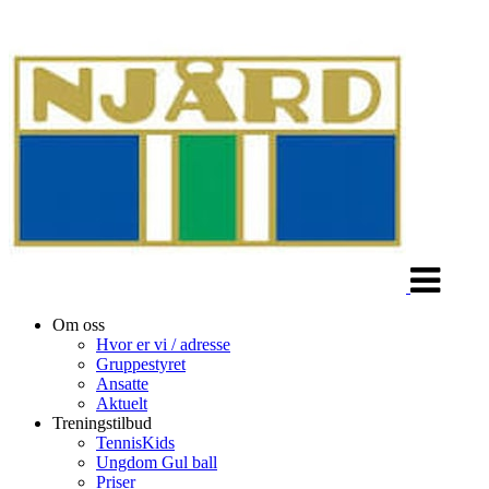
Veksle
navigasjon
Om oss
Hvor er vi / adresse
Gruppestyret
Ansatte
Aktuelt
Treningstilbud
TennisKids
Ungdom Gul ball
Priser