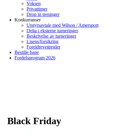
Voksen
Privattimer
Drop in treninger
Konkurranser
Utstyrsavtale med Wilson / Amersport
Delta i eksterne turneringer
Beskrivelse av turneringer
Lisens/forsikring
Foreldrevettregler
Bestille bane
Fordelsprogram 2026
Black Friday