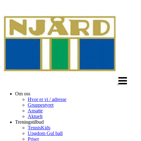
Veksle
navigasjon
Om oss
Hvor er vi / adresse
Gruppestyret
Ansatte
Aktuelt
Treningstilbud
TennisKids
Ungdom Gul ball
Priser