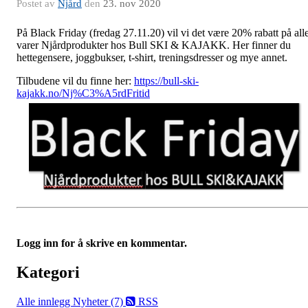
Postet av
Njård
den
23. nov 2020
På Black Friday (fredag 27.11.20) vil vi det være 20% rabatt på all
varer Njårdprodukter hos Bull SKI & KAJAKK. Her finner du
hettegensere, joggbukser, t-shirt, treningsdresser og mye annet.
Tilbudene vil du finne her:
https://bull-ski-
kajakk.no/Nj%C3%A5rdFritid
Logg inn for å skrive en kommentar.
Kategori
Alle innlegg
Nyheter (7)
RSS