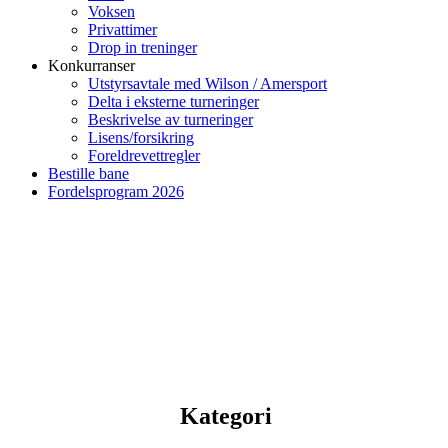
Voksen
Privattimer
Drop in treninger
Konkurranser
Utstyrsavtale med Wilson / Amersport
Delta i eksterne turneringer
Beskrivelse av turneringer
Lisens/forsikring
Foreldrevettregler
Bestille bane
Fordelsprogram 2026
Kategori