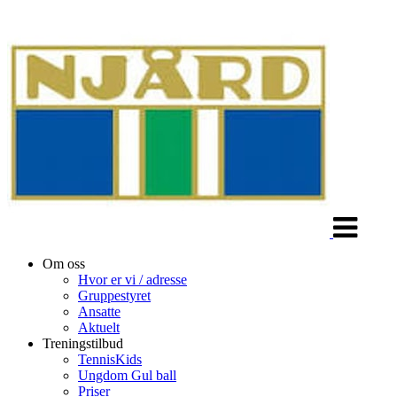
Veksle
navigasjon
Om oss
Hvor er vi / adresse
Gruppestyret
Ansatte
Aktuelt
Treningstilbud
TennisKids
Ungdom Gul ball
Priser