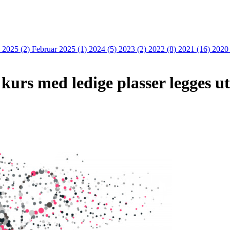
 2025 (2)
Februar 2025 (1)
2024 (5)
2023 (2)
2022 (8)
2021 (16)
2020
kurs med ledige plasser legges ut