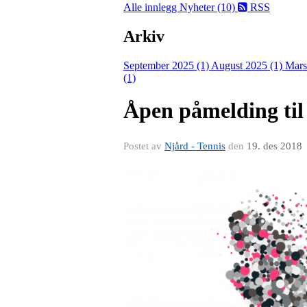
Alle innlegg
Nyheter (10)
RSS
Arkiv
September 2025 (1)
August 2025 (1)
Mars
(1)
Åpen påmelding til 
Postet av
Njård - Tennis
den
19. des 2018