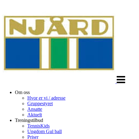
Veksle
navigasjon
Om oss
Hvor er vi / adresse
Gruppestyret
Ansatte
Aktuelt
Treningstilbud
TennisKids
Ungdom Gul ball
Priser