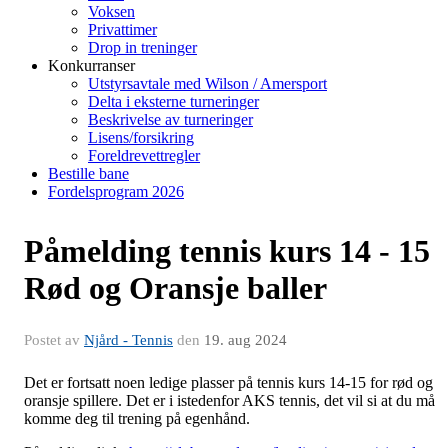
Voksen
Privattimer
Drop in treninger
Konkurranser
Utstyrsavtale med Wilson / Amersport
Delta i eksterne turneringer
Beskrivelse av turneringer
Lisens/forsikring
Foreldrevettregler
Bestille bane
Fordelsprogram 2026
Påmelding tennis kurs 14 - 15
Rød og Oransje baller
Postet av
Njård - Tennis
den
19. aug 2024
Det er fortsatt noen ledige plasser på tennis kurs 14-15 for rød og
oransje spillere. Det er i istedenfor AKS tennis, det vil si at du må
komme deg til trening på egenhånd.