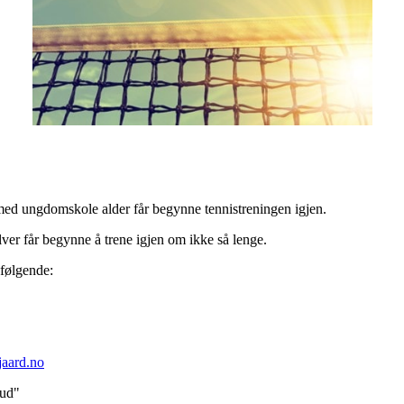
g med ungdomskole alder får begynne tennistreningen igjen.
lver får begynne å trene igjen om ikke så lenge.
 følgende:
aard.no
bud"