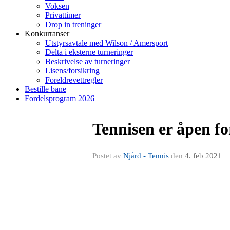
Voksen
Privattimer
Drop in treninger
Konkurranser
Utstyrsavtale med Wilson / Amersport
Delta i eksterne turneringer
Beskrivelse av turneringer
Lisens/forsikring
Foreldrevettregler
Bestille bane
Fordelsprogram 2026
Tennisen er åpen fo
Postet av
Njård - Tennis
den
4. feb 2021