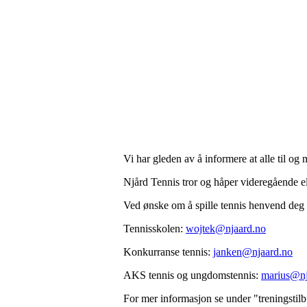
Vi har gleden av å informere at alle til o
Njård Tennis tror og håper videregående e
Ved ønske om å spille tennis henvend deg
Tennisskolen:
wojtek@njaard.no
Konkurranse tennis:
janken@njaard.no
AKS tennis og ungdomstennis:
marius@nj
For mer informasjon se under "treningstil