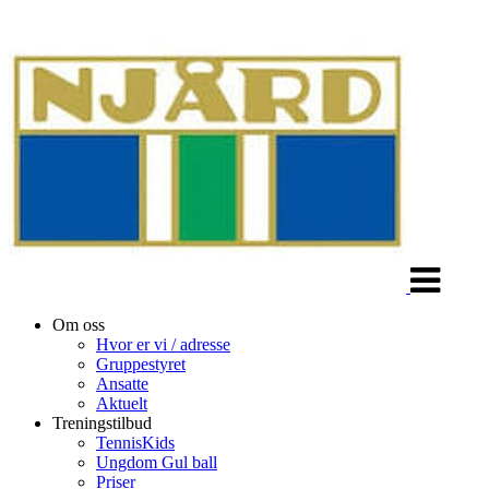
Veksle
navigasjon
Om oss
Hvor er vi / adresse
Gruppestyret
Ansatte
Aktuelt
Treningstilbud
TennisKids
Ungdom Gul ball
Priser