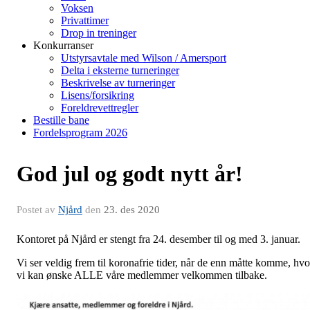
Voksen
Privattimer
Drop in treninger
Konkurranser
Utstyrsavtale med Wilson / Amersport
Delta i eksterne turneringer
Beskrivelse av turneringer
Lisens/forsikring
Foreldrevettregler
Bestille bane
Fordelsprogram 2026
God jul og godt nytt år!
Postet av
Njård
den
23. des 2020
Kontoret på Njård er stengt fra 24. desember til og med 3. januar.
Vi ser veldig frem til koronafrie tider, når de enn måtte komme, hvo
vi kan ønske ALLE våre medlemmer velkommen tilbake.