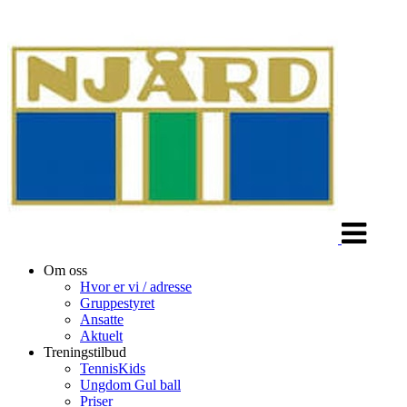
Veksle
navigasjon
Om oss
Hvor er vi / adresse
Gruppestyret
Ansatte
Aktuelt
Treningstilbud
TennisKids
Ungdom Gul ball
Priser